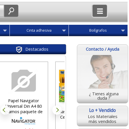
Cinta adhesiva
Bolígrafos
Contacto / Ayuda
Destacados
Carpe
Folio 
¿ Tienes alguna
des
duda ?
Papel Navigator
0
Universal Din A4 80
Lo + Vendido
Plastidecor 24 colores,
gramos paquete de
Los Materiales
Ceras Duras Bic Kids
500 hojas, ultra
más vendidos