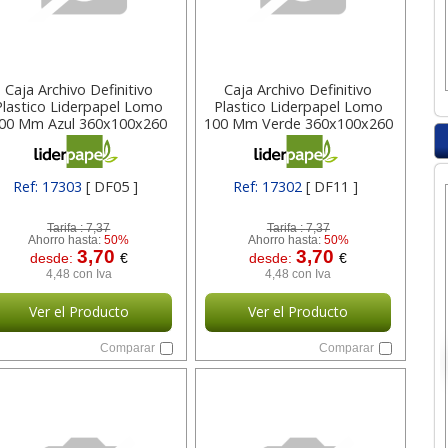
Caja Archivo Definitivo
Caja Archivo Definitivo
Plastico Liderpapel Lomo
Plastico Liderpapel Lomo
00 Mm Azul 360x100x260
100 Mm Verde 360x100x260
Mm 17303
Mm 17302
Ref: 17303
[ DF05 ]
Ref: 17302
[ DF11 ]
Tarifa :
7,37
Tarifa :
7,37
Ahorro hasta:
50%
Ahorro hasta:
50%
3,70
3,70
desde:
€
desde:
€
4,48 con Iva
4,48 con Iva
Ver el Producto
Ver el Producto
Comparar
Comparar