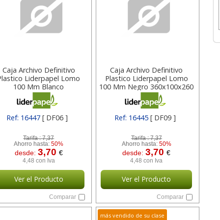
Caja Archivo Definitivo
Caja Archivo Definitivo
Plastico Liderpapel Lomo
Plastico Liderpapel Lomo
100 Mm Blanco
100 Mm Negro 360x100x260
360x100x260 Mm 16447
Mm 16445
Ref: 16447
[ DF06 ]
Ref: 16445
[ DF09 ]
Tarifa :
7,37
Tarifa :
7,37
Ahorro hasta:
50%
Ahorro hasta:
50%
3,70
3,70
desde:
€
desde:
€
4,48 con Iva
4,48 con Iva
Ver el Producto
Ver el Producto
Comparar
Comparar
más vendido de su clase