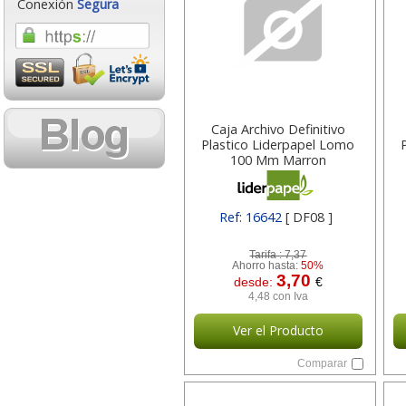
Conexión
Segura
Caja Archivo Definitivo
Plastico Liderpapel Lomo
100 Mm Marron
360x100x260 Mm 16642
Ref: 16642
[ DF08 ]
Tarifa :
7,37
Ahorro hasta:
50%
3,70
desde:
€
4,48 con Iva
Ver el Producto
Comparar