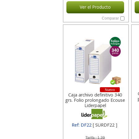
Ver el Producto
Comparar
Nuevo
Caja archivo definitivo 340
grs. Folio prolongado Ecouse
Liderpapel
Ref: DF22
[ SURDF22 ]
Tarifa :
1,39