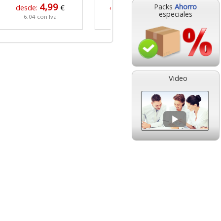
4,99
54,90
Packs
Ahorro
desde:
€
desde:
€
especiales
6,04 con Iva
66,43 con Iva
Video