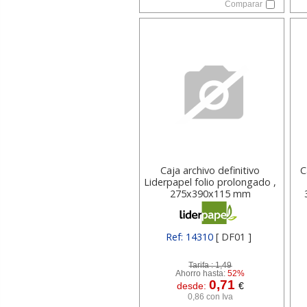
Comparar
Caja archivo definitivo
C
Liderpapel folio prolongado ,
275x390x115 mm
Ref: 14310
[ DF01 ]
Tarifa :
1,49
Ahorro hasta:
52%
0,71
desde:
€
0,86 con Iva