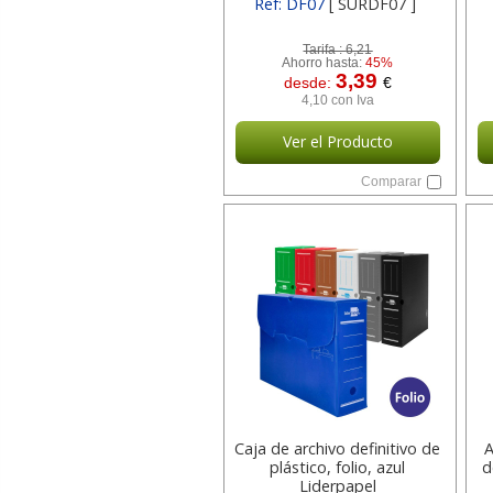
Ref: DF07
[ SURDF07 ]
Tarifa :
6,21
Ahorro hasta:
45%
3,39
desde:
€
4,10 con Iva
Ver el Producto
Comparar
Caja de archivo definitivo de
A
plástico, folio, azul
d
Liderpapel