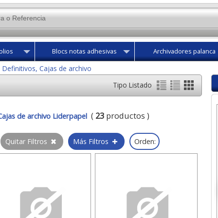
olios
Blocs notas adhesivas
Archivadores palanca
 Definitivos, Cajas de archivo
Tipo Listado
(
23
productos )
Cajas de archivo Liderpapel
Quitar Filtros
Más Filtros
Orden: