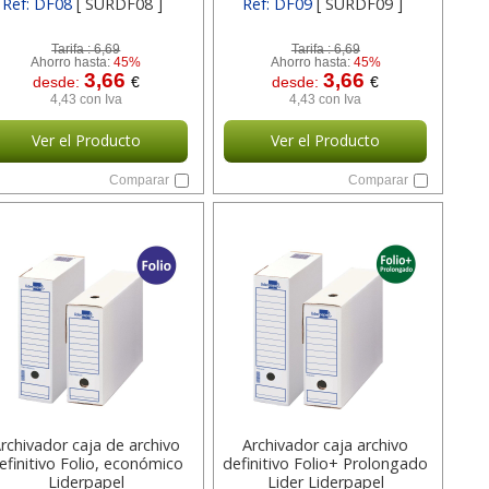
Ref: DF08
[ SURDF08 ]
Ref: DF09
[ SURDF09 ]
Tarifa :
6,69
Tarifa :
6,69
Ahorro hasta:
45%
Ahorro hasta:
45%
3,66
3,66
desde:
€
desde:
€
4,43 con Iva
4,43 con Iva
Ver el Producto
Ver el Producto
Comparar
Comparar
rchivador caja de archivo
Archivador caja archivo
efinitivo Folio, económico
definitivo Folio+ Prolongado
Liderpapel
Lider Liderpapel