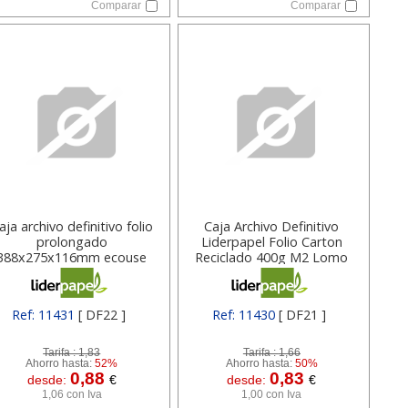
Comparar
Comparar
aja archivo definitivo folio
Caja Archivo Definitivo
prolongado
Liderpapel Folio Carton
388x275x116mm ecouse
Reciclado 400g M2 Lomo
100% reciclado 340 grs
100 Mm 11430
Liderpapel
Ref: 11431
[ DF22 ]
Ref: 11430
[ DF21 ]
Tarifa :
1,83
Tarifa :
1,66
Ahorro hasta:
52%
Ahorro hasta:
50%
0,88
0,83
desde:
€
desde:
€
1,06 con Iva
1,00 con Iva