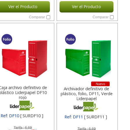
Ver el Producto
Ver el Producto
Comparar
Comparar
Nuevo
Caja archivo definitivo de
Archivador definitivo de
plástico Liderpapel DF10
plástico, folio, DF11, Verde
rojo
Liderpapel
Ref: DF10
[ SURDF10 ]
Ref: DF11
[ SURDF11 ]
Tarifa :
6,69
Tarifa :
6,69