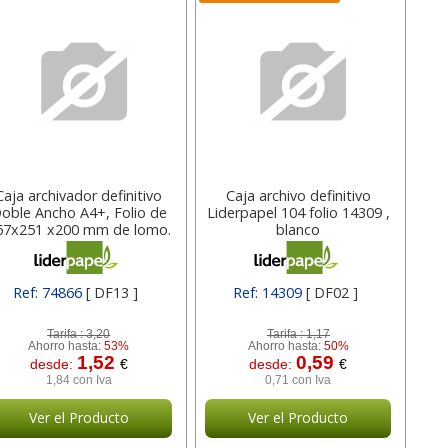
Caja archivador definitivo
Caja archivo definitivo
oble Ancho A4+, Folio de
Liderpapel 104 folio 14309 ,
67x251 x200 mm de lomo.
blanco
Liderpapel
Ref: 74866
[ DF13 ]
Ref: 14309
[ DF02 ]
Tarifa :
3,20
Tarifa :
1,17
Ahorro hasta:
53%
Ahorro hasta:
50%
1,52
0,59
desde:
€
desde:
€
1,84 con Iva
0,71 con Iva
Ver el Producto
Ver el Producto