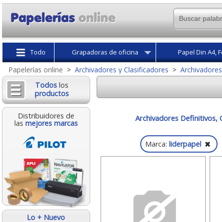
Todo
Grapadoras de oficina
Papel Din A4, F
Papelerías online
>
Archivadores y Clasificadores
>
Archivadores
Todos
los
productos
Distribuidores de
Archivadores Definitivos, 
las
mejores marcas
Marca:
liderpapel
Lo + Nuevo