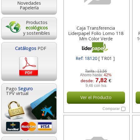
Novedades
Papelería
Productos
ecológicos
Caja Transferencia
y sostenibles
Liderpapel Folio Lomo 118
Mm Color Verde
1
390x118x260 Mm 18120
Catálogos
PDF
Ref: 18120
[ TR01 ]
Tarifa :
13,56
Ahorro hasta:
42%
7,82
desde:
€
9,46 con Iva
Pago
Seguro
TPV virtual
Ver el Producto
Comparar