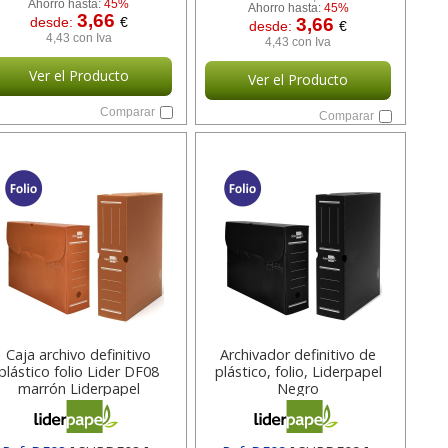
Ahorro hasta:
45%
Ahorro hasta:
45%
3,66
desde:
€
3,66
desde:
€
4,43 con Iva
4,43 con Iva
Ver el Producto
Ver el Producto
Comparar
Comparar
Caja archivo definitivo
Archivador definitivo de
plástico folio Lider DF08
plástico, folio, Liderpapel
marrón Liderpapel
Negro