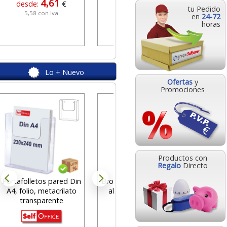
4,61
desde:
€
tu Pedido
5,58 con Iva
en
24-72
4,96
desde:
€
horas
6,00 con Iva
Lo + Nuevo
Ofertas
y
Promociones
Notas a
fluor 
des
Productos con
0
Regalo
Directo
Portafolletos pared Din
Brother LC-422val Pack
A4, folio, metacrilato
ahorro 4 cartuchos
transparente
LC422VAL