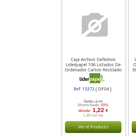
Caja Archivo Definitivo
Liderpapel 106 Listados De
D
Ordenador Carton Reciclado
3
325g M2 15372 , Blanco
Ref: 15372
[ DF04 ]
Tarifa :
2,44
Ahorro hasta:
50%
1,22
desde:
€
1,48 con Iva
Ver el Producto