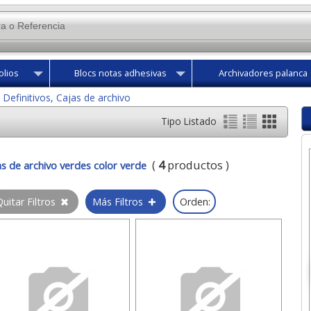
olios
Blocs notas adhesivas
Archivadores palanca
 Definitivos, Cajas de archivo
Tipo Listado
(
4
productos )
as de archivo verdes color verde
uitar Filtros
Más Filtros
Orden: