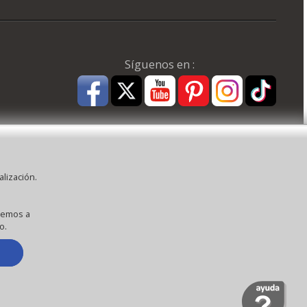
Síguenos en :
alización.
:
aña ) CEE:
eremos a
o.