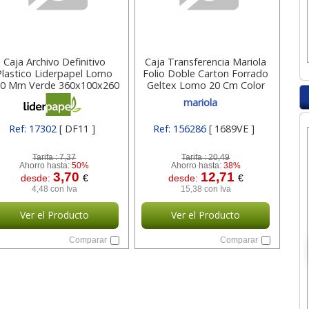
Caja Archivo Definitivo
Caja Transferencia Mariola
Plastico Liderpapel Lomo
Folio Doble Carton Forrado
0 Mm Verde 360x100x260
Geltex Lomo 20 Cm Color
Mm 17302
1689ve
mariola
Ref: 17302
[ DF11 ]
Ref: 156286
[ 1689VE ]
Tarifa :
7,37
Tarifa :
20,49
Ahorro hasta:
50%
Ahorro hasta:
38%
3,70
12,71
desde:
€
desde:
€
4,48 con Iva
15,38 con Iva
Ver el Producto
Ver el Producto
Comparar
Comparar