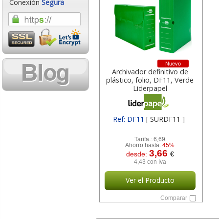
Conexión
Segura
Nuevo
Archivador definitivo de
plástico, folio, DF11, Verde
Liderpapel
Ref: DF11
[ SURDF11 ]
Tarifa :
6,69
Ahorro hasta:
45%
3,66
desde:
€
4,43 con Iva
Ver el Producto
Comparar