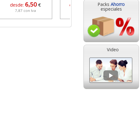
6,50
23,95
Packs
Ahorro
desde:
€
desde:
€
especiales
7,87 con Iva
28,98 con Iva
Video