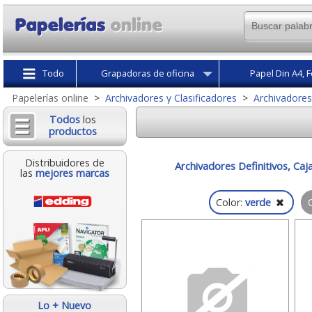
Todo
Grapadoras de oficina
Papel Din A4, F
Papelerías online
>
Archivadores y Clasificadores
>
Archivadores
Todos
los
productos
Distribuidores de
Archivadores Definitivos, Caj
las
mejores marcas
Color:
verde
Q
Lo + Nuevo