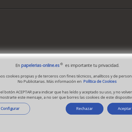
©
En
papelerias-online.es
es importante tu privacidad.
 1995 - 2026 Grupo Selfpaper.
Todos los derechos reservados
mos cookies propias y de terceros con fines técnicos, analíticos y de person
No Publicitarias. Más información en
Política de Cookies
-online.es, y las webs de ©gruposelfpaper.org están gestionadas, y son propiedad de 
a Self-Paper, S.L. - C.I.F. B97233654, inscrita en el Registro Mercantil de Valencia ( Esp
 el botón ACEPTAR para indicar que has leído y aceptado su uso, y no volv
mostrarte este mensaje, a no ser que borres las cookies de este dispositiv
Tomo 7263, Libro 4565, Folio 1, Sección 8, Hoja V-85203.
Configurar
Rechazar
Aceptar
5.0 (macintosh; intel mac os x 10_15_7)
6 (khtml, like gecko) chrome/131.0.0.0