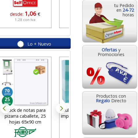
tu Pedido
en
24-72
1,06
0,94
desde:
€
desde:
€
horas
1,28 con Iva
1,14 con Iva
Lo + Nuevo
Ofertas
y
Promociones
Rol
Exa
Conta
Mm
des
Productos con
1
Regalo
Directo
Block de notas para
Multi3 10529, Etiquetas
pizarra caballete, 25
impresora 105x157mm,
hojas 65x90 cm
10x, 500 hjs