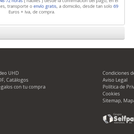
48-72 horas
( hábiles ) desde la confirmación del pago, en el
tes, transporte o
envío gratis
, a domicilio, desde tan solo
69
Euros + Iva, de compra.
ideo UHD
Condiciones d
F, Catálogos
Aviso Legal
galos con tu compra
Política de Pr
Cookies
Sitemap, Map