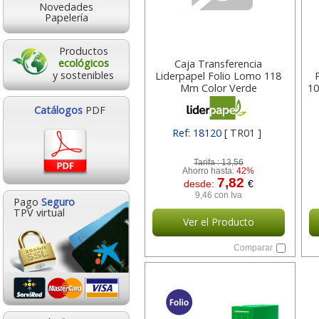
Novedades
Papelería
Productos
ecológicos
Caja Transferencia
y sostenibles
Liderpapel Folio Lomo 118
Mm Color Verde
10
390x118x260 Mm 18120
Catálogos
PDF
Ref: 18120
[ TR01 ]
Tarifa :
13,56
Ahorro hasta:
42%
7,82
desde:
€
9,46 con Iva
Pago
Seguro
TPV virtual
Ver el Producto
Comparar