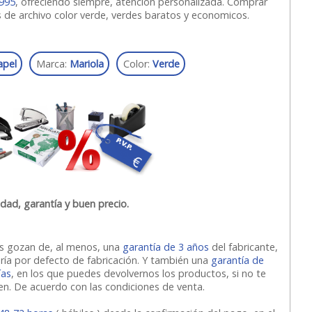
995
, ofreciendo siempre, atención personalizada. Comprar
as de archivo color verde, verdes baratos y economicos.
apel
Marca:
Mariola
Color:
Verde
idad, garantía y buen precio.
os gozan de, al menos, una
garantía de 3 años
del fabricante,
ería por defecto de fabricación. Y también una
garantía de
ías
, en los que puedes devolvernos los productos, si no te
ven. De acuerdo con las condiciones de venta.