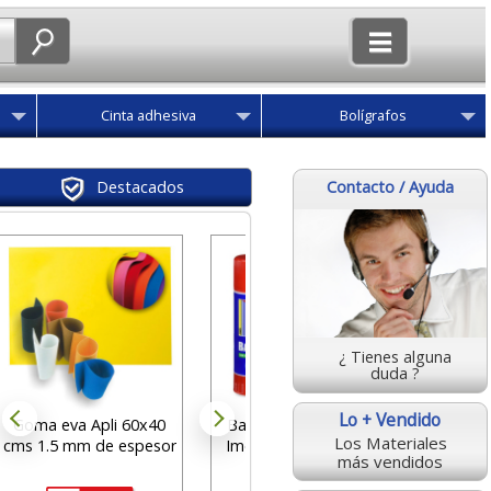
Cinta adhesiva
Bolígrafos
Contacto / Ayuda
Destacados
Cartuli
verde
Nav
¿ Tienes alguna
des
duda ?
7
Lo + Vendido
Goma eva Apli 60x40
Barra de pegamento
Los Materiales
cms 1.5 mm de espesor
Imedio de 21 gramos
más vendidos