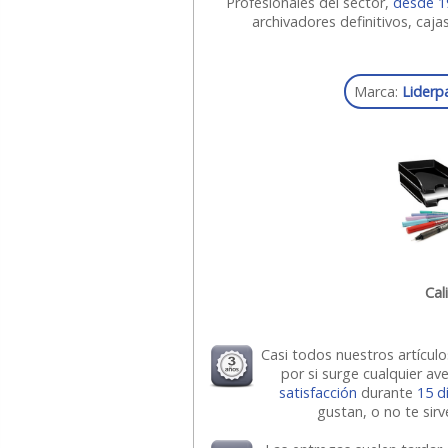
Profesionales del sector,
desde 1
archivadores definitivos, caj
Marca:
Liderp
Cal
Casi todos nuestros artícul
por si surge cualquier av
satisfacción
durante
15 d
gustan, o no te sir