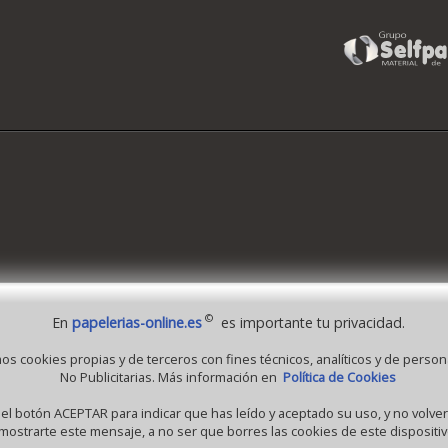
©
En
papelerias-online.es
es importante tu privacidad.
 1995 - 2026 Grupo Selfpaper.
Todos los derechos reservados
mos cookies propias y de terceros con fines técnicos, analíticos y de person
No Publicitarias. Más información en
Política de Cookies
-online.es, y las webs de ©gruposelfpaper.org están gestionadas, y son propiedad de 
a Self-Paper, S.L. - C.I.F. B97233654, inscrita en el Registro Mercantil de Valencia ( Esp
 el botón ACEPTAR para indicar que has leído y aceptado su uso, y no volv
mostrarte este mensaje, a no ser que borres las cookies de este dispositiv
Tomo 7263, Libro 4565, Folio 1, Sección 8, Hoja V-85203.