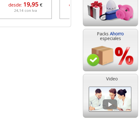
19,95
21,74
desde:
€
desde:
€
24,14 con Iva
26,31 con Iva
Packs
Ahorro
especiales
Video