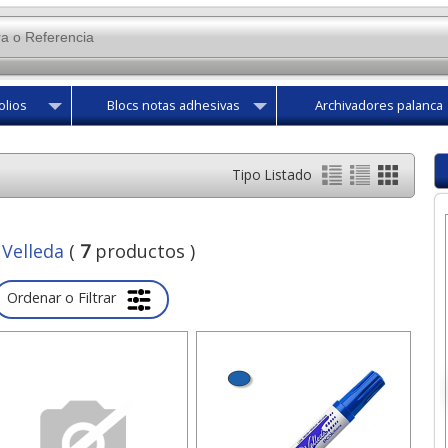
olios
Blocs notas adhesivas
Archivadores palanca
Tipo Listado
 Velleda
(
7
productos )
Ordenar o Filtrar