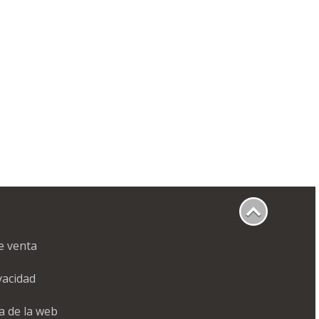
e venta
ivacidad
a de la web