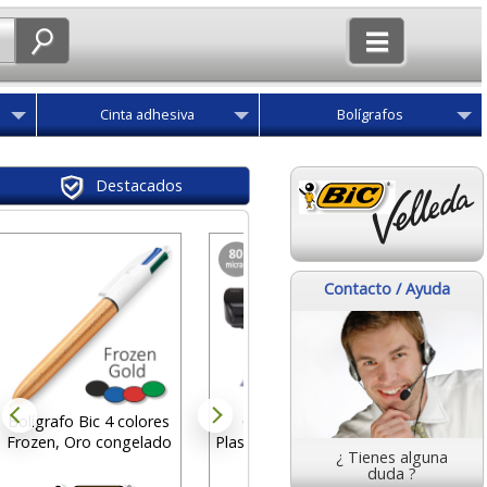
Cinta adhesiva
Bolígrafos
Destacados
Fundas
Folio Cr
Contacto / Ayuda
caja 10
des
10
Bolígrafo Bic 4 colores
GBC Inspire+ A4
Frozen, Oro congelado
Plastificadora 80 micras
¿ Tienes alguna
económica
duda ?