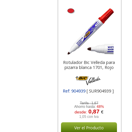
Rotulador Bic Velleda para
pizarra blanca 1701, Rojo
Ref: 904939
[ SUR904939 ]
Tarifa :
1,67
Ahorro hasta:
48%
0,87
desde:
€
1,05 con Iva
Ver el Producto