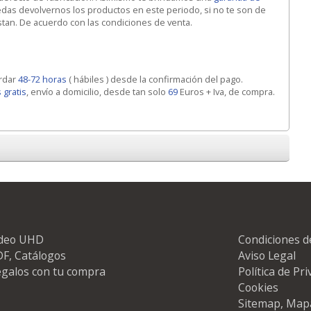
edas devolvernos los productos en este periodo, si no te son de
ustan. De acuerdo con las condiciones de venta.
ardar
48-72 horas
( hábiles ) desde la confirmación del pago.
 gratis
, envío a domicilio, desde tan solo
69
Euros + Iva, de compra.
ideo UHD
Condiciones d
F, Catálogos
Aviso Legal
galos con tu compra
Política de Pr
Cookies
Sitemap, Map