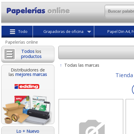
Todo
Grapadoras de oficina
Papel Din A4, F
Papelerías online
Todos
los
productos
↑
Todas las marcas
Distribuidores de
las
mejores marcas
Tienda
Lo + Nuevo