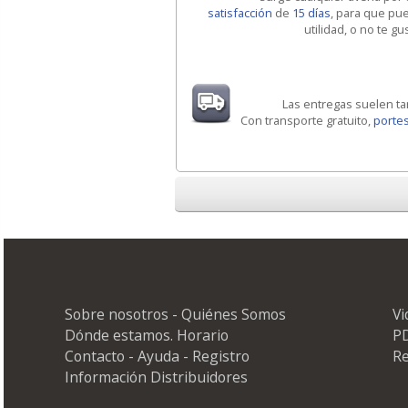
satisfacción
de
15 días
, para que pu
utilidad, o no te g
Las entregas suelen t
Con transporte gratuito,
portes
Sobre nosotros - Quiénes Somos
V
Dónde estamos. Horario
PD
Contacto - Ayuda - Registro
Re
Información Distribuidores