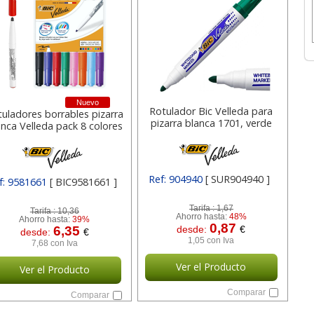
Nuevo
Rotulador Bic Velleda para
uladores borrables pizarra
pizarra blanca 1701, verde
anca Velleda pack 8 colores
Ref: 904940
[ SUR904940 ]
f: 9581661
[ BIC9581661 ]
Tarifa :
1,67
Tarifa :
10,36
Ahorro hasta:
48%
Ahorro hasta:
39%
0,87
6,35
desde:
€
desde:
€
1,05 con Iva
7,68 con Iva
Ver el Producto
Ver el Producto
Comparar
Comparar