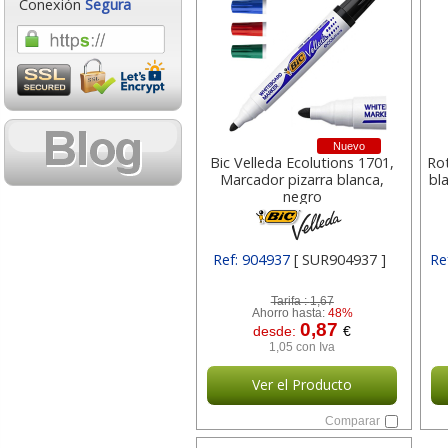
Conexión
Segura
Nuevo
Bic Velleda Ecolutions 1701,
Rot
Marcador pizarra blanca,
bl
negro
Ref: 904937
[ SUR904937 ]
Re
Tarifa :
1,67
Ahorro hasta:
48%
0,87
desde:
€
1,05 con Iva
Ver el Producto
Comparar