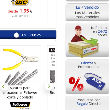
Lo + Vendido
1,95
26,74
desde:
€
desde:
€
Los Materiales
2,36 con Iva
32,36 con Iva
más vendidos
tu Pedido
en
24-72
Lo + Nuevo
horas
Archi
forra
col
Ofertas
y
Promociones
des
2
Alicates para
Cinta Rotuladora
encuadernar Fellowes
Brother 24mm, blanco
corte y doblado
sobre negro
Productos con
Regalo
Directo