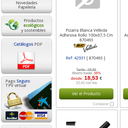
Novedades
Papelería
Productos
ecológicos
y sostenibles
Pizarra Blanca Velleda
Adhesiva Rollo 100x67,5 Cm
A
870493
Catálogos
PDF
Ref: 42931
[ 870493 ]
Tarifa :
29,86
Ahorro hasta:
38%
18,53
desde:
€
Pago
Seguro
22,42 con Iva
TPV virtual
Ver el Producto
Comparar