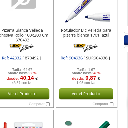
Pizarra Blanca Velleda
Rotulador Bic Velleda para
dhesiva Rollo 100x200 Cm
pizarra blanca 1701, azul
870492
Ref: 42932
[ 870492 ]
Ref: 904938
[ SUR904938 ]
Tarifa :
64,67
Tarifa :
1,67
Ahorro hasta:
38%
Ahorro hasta:
48%
40,14
0,87
desde:
€
desde:
€
48,57 con Iva
1,05 con Iva
Ver el Producto
Ver el Producto
Comparar
Comparar