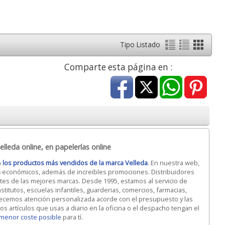
Tipo Listado
Comparte esta página en :
lleda online, en papelerías online
n
los productos más vendidos de la marca Velleda
. En nuestra web,
a
económicos, además de increibles promociones. Distribuidores
antes de las mejores marcas. Desde 1995, estamos al servicio de
stitutos, escuelas infantiles, guarderias, comercios, farmacias,
recemos atención personalizada acorde con el presupuesto y las
s artículos que usas a diario en la oficina o el despacho tengan el
menor coste posible
para tí.