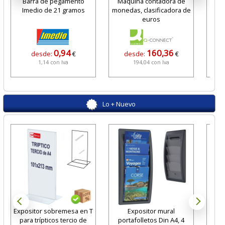
Barra de pegamento
Máquina contadora de
Imedio de 21 gramos
monedas, clasificadora de
o
euros
0,94
160,36
desde:
€
desde:
€
1,14 con Iva
194,04 con Iva
Lo + Nuevo
Expositor sobremesa en T
Expositor mural
Et
para trípticos tercio de
portafolletos Din A4, 4
12