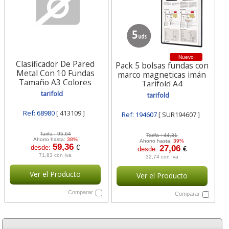
Nuevo
Clasificador De Pared
Pack 5 bolsas fundas con
Metal Con 10 Fundas
marco magneticas imán
Tamaño A3 Colores
Tarifold A4
Surtidos Tarifold 413109
tarifold
tarifold
Ref: 68980
[ 413109 ]
Ref: 194607
[ SUR194607 ]
Tarifa :
95,64
Tarifa :
44,31
Ahorro hasta:
38%
Ahorro hasta:
39%
59,36
desde:
€
27,06
desde:
€
71,83 con Iva
32,74 con Iva
Ver el Producto
Ver el Producto
Comparar
Comparar