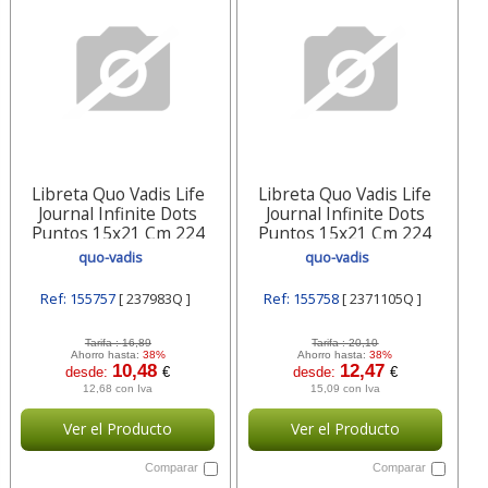
Libreta Quo Vadis Life
Libreta Quo Vadis Life
Journal Infinite Dots
Journal Infinite Dots
Puntos 15x21 Cm 224
Puntos 15x21 Cm 224
Hojas 237983q Quo-vadis
Hojas 2371105q Quo-
quo-vadis
quo-vadis
vadis
Ref: 155757
[ 237983Q ]
Ref: 155758
[ 2371105Q ]
Tarifa :
16,89
Tarifa :
20,10
Ahorro hasta:
38%
Ahorro hasta:
38%
10,48
12,47
desde:
€
desde:
€
12,68 con Iva
15,09 con Iva
Ver el Producto
Ver el Producto
Comparar
Comparar