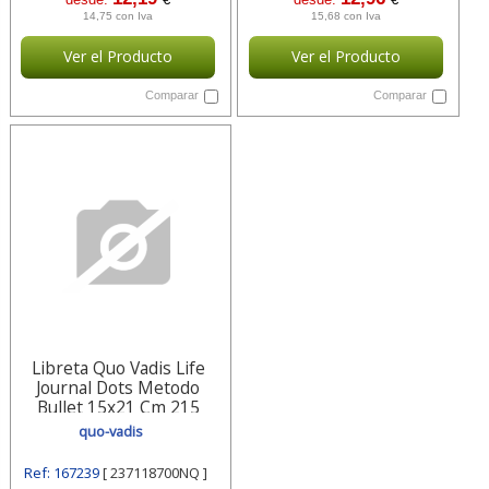
14,75 con Iva
15,68 con Iva
Ver el Producto
Ver el Producto
Comparar
Comparar
Libreta Quo Vadis Life
Journal Dots Metodo
Bullet 15x21 Cm 215
Hojas 237118700nq Quo-
quo-vadis
vadis
Ref: 167239
[ 237118700NQ ]