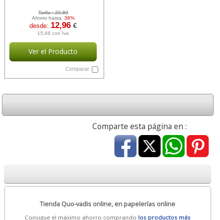
Tarifa :
20,89
Ahorro hasta:
38%
12,96
desde:
€
15,68 con Iva
Ver el Producto
Comparar
Comparte esta página en :
Tienda Quo-vadis online, en papelerías online
Consigue el máximo ahorro comprando
los productos más