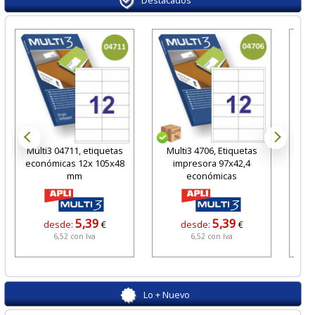
Destacados
Multi3 04711, etiquetas
Multi3 4706, Etiquetas
Fe
económicas 12x 105x48
impresora 97x42,4
20
mm
económicas
5,39
5,39
desde:
€
desde:
€
6,52 con Iva
6,52 con Iva
Lo + Nuevo