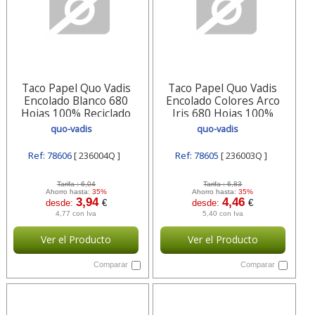
Taco Papel Quo Vadis
Taco Papel Quo Vadis
Encolado Blanco 680
Encolado Colores Arco
Hojas 100% Reciclado
Iris 680 Hojas 100%
90x90x90 Mm 236004q
Reciclado 236003q Quo-
quo-vadis
quo-vadis
Quo-vadis
vadis
Ref: 78606
[ 236004Q ]
Ref: 78605
[ 236003Q ]
Tarifa :
6,04
Tarifa :
6,83
Ahorro hasta:
35%
Ahorro hasta:
35%
3,94
4,46
desde:
€
desde:
€
4,77 con Iva
5,40 con Iva
Ver el Producto
Ver el Producto
Comparar
Comparar