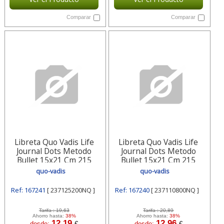
Comparar
Comparar
Libreta Quo Vadis Life
Libreta Quo Vadis Life
Journal Dots Metodo
Journal Dots Metodo
Bullet 15x21 Cm 215
Bullet 15x21 Cm 215
Hojas 237125200nq Quo-
Hojas 237110800nq Quo-
quo-vadis
quo-vadis
vadis
vadis
Ref: 167241
[ 237125200NQ ]
Ref: 167240
[ 237110800NQ ]
Tarifa :
19,63
Tarifa :
20,89
Ahorro hasta:
38%
Ahorro hasta:
38%
12,19
12,96
desde:
€
desde:
€