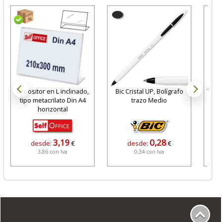
Expositor en L inclinado,
Bic Cristal UP, Bolígrafo
Tarje
tipo metacrilato Din A4
trazo Medio
4
horizontal
3,19
0,28
desde:
€
desde:
€
3,86 con Iva
0,34 con Iva