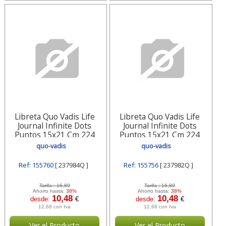
Libreta Quo Vadis Life
Libreta Quo Vadis Life
Journal Infinite Dots
Journal Infinite Dots
Puntos 15x21 Cm 224
Puntos 15x21 Cm 224
Hojas 237984q Quo-vadis
Hojas 237982q Quo-vadis
quo-vadis
quo-vadis
Ref: 155760
[ 237984Q ]
Ref: 155756
[ 237982Q ]
Tarifa :
16,89
Tarifa :
16,89
Ahorro hasta:
38%
Ahorro hasta:
38%
10,48
10,48
desde:
€
desde:
€
12,68 con Iva
12,68 con Iva
Ver el Producto
Ver el Producto