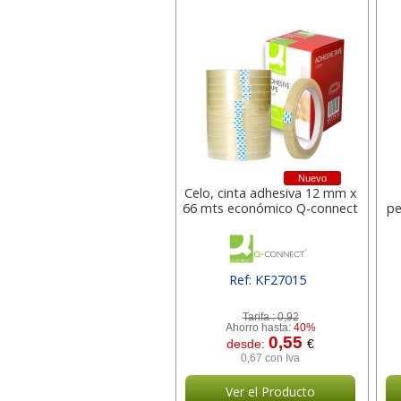
Nuevo
Celo, cinta adhesiva 12 mm x
66 mts económico Q-connect
pe
Ref: KF27015
[ SURKF27015 ]
Tarifa :
0,92
Ahorro hasta:
40%
0,55
desde:
€
0,67 con Iva
Ver el Producto