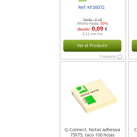
Ref: KF26072
[ SURKF26072 ]
Tarifa :
0,18
Ahorro hasta:
50%
0,09
desde:
€
0,11 con Iva
Ver el Producto
Comparar
Q-Connect, Notas adhesiva
C
75X75, taco 100 hojas