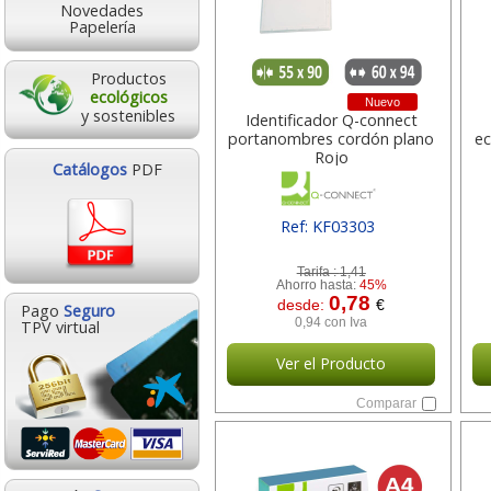
Novedades
Papelería
Productos
ecológicos
Nuevo
y sostenibles
Identificador Q-connect
portanombres cordón plano
e
Rojo
Catálogos
PDF
Ref: KF03303
[ SURKF03303 ]
Tarifa :
1,41
Ahorro hasta:
45%
0,78
desde:
€
Pago
Seguro
0,94 con Iva
TPV virtual
Ver el Producto
Comparar