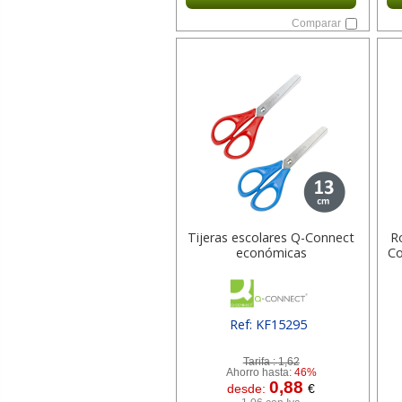
Comparar
Tijeras escolares Q-Connect
R
económicas
Co
Ref: KF15295
[ SURKF15295 ]
Tarifa :
1,62
Ahorro hasta:
46%
0,88
desde:
€