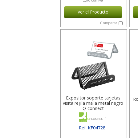
1,06 con Iva
Ver el Producto
Comparar
Expositor soporte tarjetas
Ro
visita rejilla malla metal negro
Q-connect
Ref: KF04728
[ SURKF04728 ]