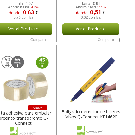
Tarifa :
1,07
Tarifa :
0,91
Ahorro hasta:
41%
Ahorro hasta:
44%
0,63
0,51
desde:
€
desde:
€
0,76 con Iva
0,62 con Iva
Ver el Producto
Ver el Producto
Comparar
Comparar
Nuevo
Bolígrafo detector de billetes
nta adhesiva para embalar,
falsos Q-Connect KF14620
precinto transparente Q-
Connect