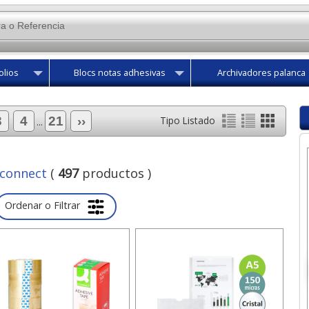
olios
Blocs notas adhesivas
Archivadores palanca
3
4
21
››
Tipo Listado
...
-connect
(
497
productos )
Ordenar o Filtrar