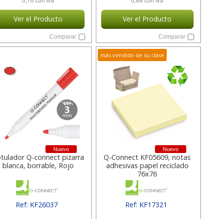
0,76 con Iva
0,88 con Iva
Ver el Producto
Ver el Producto
Comparar
Comparar
más vendido de su clase
Nuevo
Nuevo
tulador Q-connect pizarra
Q-Connect KF05609, notas
blanca, borrable, Rojo
adhesivas papel reciclado
76x76
Ref: KF26037
Ref: KF17321
[ SURKF26037 ]
[ SURKF17321 ]