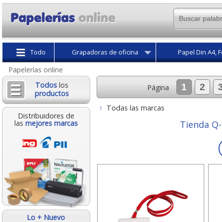
Todo
Grapadoras de oficina
Papel Din A4, F
Papelerías online
Todos
los
1
2
Página
productos
↑
Todas las marcas
Distribuidores de
las
mejores marcas
Tienda Q
Lo + Nuevo