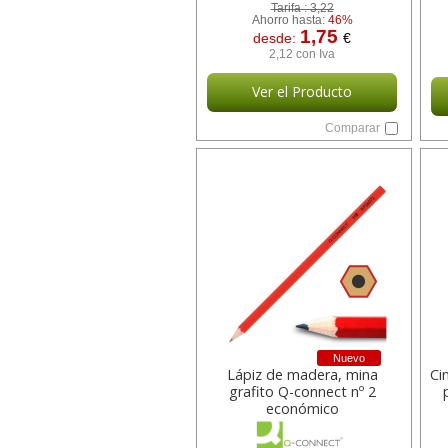
Tarifa :
3,22
Ahorro hasta:
46%
1,75
desde:
€
2,12 con Iva
Ver el Producto
Comparar
Nuevo
Lápiz de madera, mina
Ci
grafito Q-connect nº 2
económico