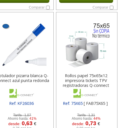
Comparar
Comparar
otulador pizarra blanca Q-
Rollos papel 75x65x12
nnect azul punta redonda
impresora tickets TPV
registradoras Q-connect
Ref: KF26036
Ref: 75X65
[ FAB75X65 ]
[ SURKF26036 ]
Tarifa :
1,07
Tarifa :
1,31
Ahorro hasta:
41%
Ahorro hasta:
44%
0,63
0,73
desde:
€
desde:
€