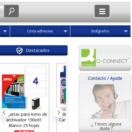
Cinta adhesiva
Bolígrafos
Destacados
Casio
Editio
Contacto / Ayuda
cientí
des
9
Etiquetas para lomo de
Brother LC227XLBK
archivador 190x61
Cartucho XL 1200 Pags
¿ Tienes alguna
Blanco 25 hojas
25 ml
duda ?