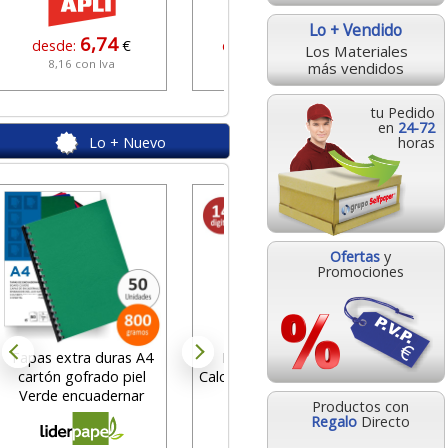
Lo + Vendido
6,74
26,90
desde:
€
desde:
€
Los Materiales
8,16 con Iva
32,55 con Iva
más vendidos
tu Pedido
en
24-72
Lo + Nuevo
horas
Etique
I
38,1x
re
Ofertas
y
Promociones
des
8
Tapas extra duras A4
Liderpapel XF31,
cartón gofrado piel
Calculadora sobremesa
Verde encuadernar
14 digitos, solar
Productos con
Regalo
Directo