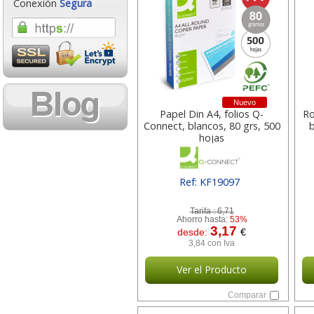
Conexión
Segura
Nuevo
Papel Din A4, folios Q-
Ro
Connect, blancos, 80 grs, 500
hojas
Ref: KF19097
[ SURKF19097 ]
Tarifa :
6,71
Ahorro hasta:
53%
3,17
desde:
€
3,84 con Iva
Ver el Producto
Comparar