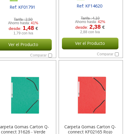
Ref: KF14620
Ref: KF01791
[ SURKF14620 ]
[ SURKF01791 ]
Tarifa :
4,10
Tarifa :
2,50
Ahorro hasta:
42%
Ahorro hasta:
41%
2,38
1,48
desde:
€
desde:
€
2,88 con Iva
1,79 con Iva
Ver el Producto
Ver el Producto
Comparar
Comparar
arpeta Gomas Carton Q-
Carpeta Gomas Carton Q-
connect 31626 - Verde
connect KF02165 Rojo