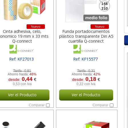
Nuevo
Nuevo
Cinta adhesiva, celo,
Funda portadocumentos
conomico 19 mm x 33 mts
plástico transparente Din A5
Q-connect
cuartilla Q-connect
Ref: KF27013
Ref: KF15577
[ SURKF27013 ]
[ SURKF15577 ]
Tarifa :
0,81
Tarifa :
0,31
Ahorro hasta:
46%
Ahorro hasta:
42%
0,44
0,18
desde:
€
desde:
€
0,53 con Iva
0,22 con Iva
Ver el Producto
Ver el Producto
Comparar
Comparar