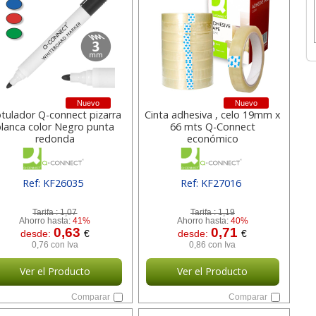
Nuevo
Nuevo
tulador Q-connect pizarra
Cinta adhesiva , celo 19mm x
blanca color Negro punta
66 mts Q-Connect
redonda
económico
Ref: KF26035
Ref: KF27016
[ SURKF26035 ]
[ SURKF27016 ]
Tarifa :
1,07
Tarifa :
1,19
Ahorro hasta:
41%
Ahorro hasta:
40%
0,63
0,71
desde:
€
desde:
€
0,76 con Iva
0,86 con Iva
Ver el Producto
Ver el Producto
Comparar
Comparar