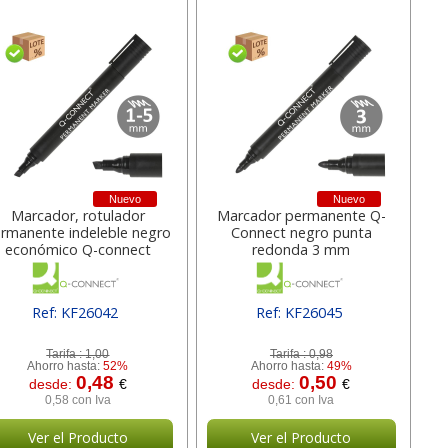
Nuevo
Nuevo
Marcador, rotulador
Marcador permanente Q-
rmanente indeleble negro
Connect negro punta
económico Q-connect
redonda 3 mm
Ref: KF26042
Ref: KF26045
[ SURKF26042 ]
[ SURKF26045 ]
Tarifa :
1,00
Tarifa :
0,98
Ahorro hasta:
52%
Ahorro hasta:
49%
0,48
0,50
desde:
€
desde:
€
0,58 con Iva
0,61 con Iva
Ver el Producto
Ver el Producto