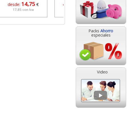
14,75
15,25
desde:
€
desde:
€
17,85 con Iva
18,45 con Iva
Packs
Ahorro
especiales
Video