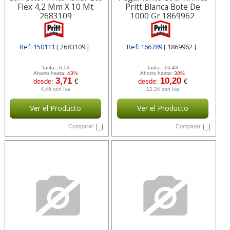
Flex 4,2 Mm X 10 Mt
Pritt Blanca Bote De
2683109
1000 Gr 1869962
Ref: 150111
[ 2683109 ]
Ref: 166789
[ 1869962 ]
Tarifa :
6,53
Tarifa :
16,43
Ahorro hasta:
43%
Ahorro hasta:
38%
3,71
10,20
desde:
€
desde:
€
4,49 con Iva
12,34 con Iva
Ver el Producto
Ver el Producto
Comparar
Comparar