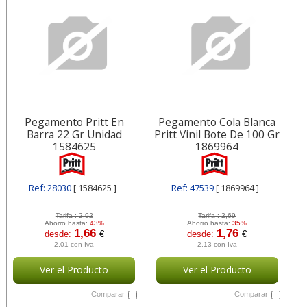
Pegamento Pritt En
Pegamento Cola Blanca
Barra 22 Gr Unidad
Pritt Vinil Bote De 100 Gr
1584625
1869964
Ref: 28030
[ 1584625 ]
Ref: 47539
[ 1869964 ]
Tarifa :
2,92
Tarifa :
2,69
Ahorro hasta:
43%
Ahorro hasta:
35%
1,66
1,76
desde:
€
desde:
€
2,01 con Iva
2,13 con Iva
Ver el Producto
Ver el Producto
Comparar
Comparar