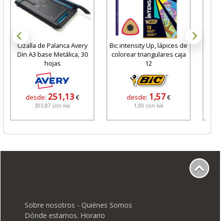
Cizalla de Palanca Avery
Bic intensity Up, lápices de
Din A3 base Metálica, 30
colorear triangulares caja
Gr
hojas
12
251,13
1,57
desde:
€
desde:
€
303,87 con Iva
1,90 con Iva
Sobre nosotros - Quiénes Somos
Dónde estamos. Horario