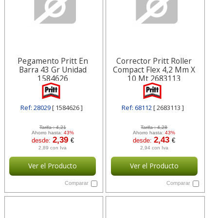
Pegamento Pritt En
Corrector Pritt Roller
Barra 43 Gr Unidad
Compact Flex 4,2 Mm X
1584626
10 Mt 2683113
Ref: 28029
[ 1584626 ]
Ref: 68112
[ 2683113 ]
Tarifa :
4,21
Tarifa :
4,28
Ahorro hasta:
43%
Ahorro hasta:
43%
2,39
2,43
desde:
€
desde:
€
2,89 con Iva
2,94 con Iva
Ver el Producto
Ver el Producto
Comparar
Comparar