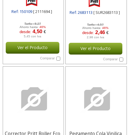
Ref: 150109
[ 2111694 ]
Ref: 2683113
[ SUR2683113 ]
Tarifa :
8,27
Tarifa :
4,57
Ahorro hasta:
46%
Ahorro hasta:
46%
4,50
desde:
€
2,46
desde:
€
5,45 con Iva
2,98 con Iva
Ver el Producto
Ver el Producto
Comparar
Comparar
Corrector Pritt Roller Eco
Pegamento Cola Vinilica