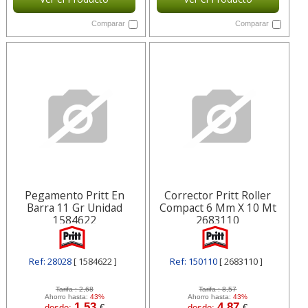
Comparar
Comparar
Pegamento Pritt En
Corrector Pritt Roller
Barra 11 Gr Unidad
Compact 6 Mm X 10 Mt
1584622
2683110
Ref: 28028
[ 1584622 ]
Ref: 150110
[ 2683110 ]
Tarifa :
2,68
Tarifa :
8,57
Ahorro hasta:
43%
Ahorro hasta:
43%
1,53
4,87
desde:
€
desde:
€