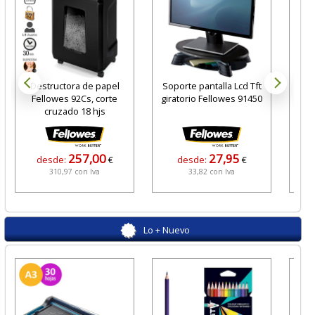
Destructora de papel
Soporte pantalla Lcd Tft
Roll
Fellowes 92Cs, corte
giratorio Fellowes 91450
pap
cruzado 18 hjs
257,00
27,95
desde:
€
desde:
€
310,97 con Iva
33,82 con Iva
Lo + Nuevo