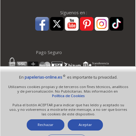
Síguenos en :
Pago Seguro
©
En
papelerias-online.es
es importante tu privacidad.
© 1995 - 2026 Grupo Selfpaper.
Todos los derechos reservados
Utilizamos cookies propias y de terceros con fines técnicos, analíticos
©papelerias-online.es, y las webs de ©gruposelfpaper.org están gestionadas, y son
y de personalización. No Publicitarias. Más información en
propiedad de :
Política de Cookies
Suministros de Oficina Self-Paper, S.L. - C.I.F. B97233654, inscrita en el Registro
Pulsa el botón ACEPTAR para indicar que has leído y aceptado su
Mercantil de Valencia ( España ) CEE:
uso, y no volveremos a mostrarte este mensaje, a no ser que borres
las cookies de este dispositivo.
Tomo 7263, Libro 4565, Folio 1, Sección 8, Hoja V-85203.
Rechazar
Aceptar
Móvil / Tablet - Bot mozilla/5.0 (linux; android 14; pixel 8)