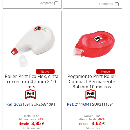
Comparar
Comparar
Nuevo
Nuevo
Roller Pritt Eco Flex, cinta
Pegamento Pritt Roller
correctora 4,2 mm X 10
Compact Permanente
mts
8,4 mm 10 metros
Ref: 2683109
[ SUR2683109 ]
Ref: 2111694
[ SUR2111694 ]
Tarifa :
6,55
Tarifa :
8,62
Ahorro hasta:
41%
Ahorro hasta:
46%
3,85
4,62
desde:
€
desde:
€
4,66 con Iva
5,59 con Iva