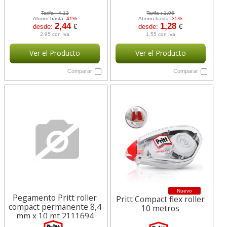
Tarifa :
4,13
Tarifa :
1,96
Ahorro hasta:
41%
Ahorro hasta:
35%
2,44
1,28
desde:
€
desde:
€
2,95 con Iva
1,55 con Iva
Ver el Producto
Ver el Producto
Comparar
Comparar
Nuevo
Pegamento Pritt roller
Pritt Compact flex roller
compact permanente 8,4
10 metros
mm x 10 mt 2111694