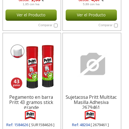
1,85 con Iva
5,89 con Iva
Ver el Producto
Ver el Producto
Comparar
Comparar
Pegamento en barra
Sujetacosa Pritt Multitac
Pritt 43 gramos stick
Masilla Adhesiva
grande
2679461
Ref: 1584626
[ SUR1584626 ]
Ref: 48204
[ 2679461 ]