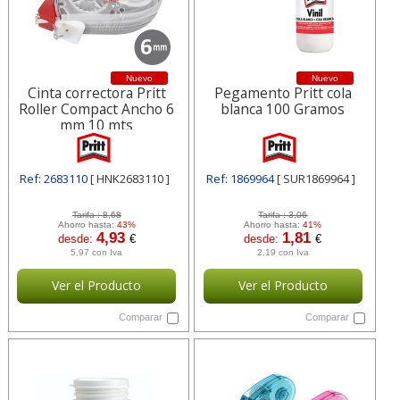
Nuevo
Nuevo
Cinta correctora Pritt
Pegamento Pritt cola
Roller Compact Ancho 6
blanca 100 Gramos
mm 10 mts
Ref: 2683110
[ HNK2683110 ]
Ref: 1869964
[ SUR1869964 ]
Tarifa :
8,68
Tarifa :
3,06
Ahorro hasta:
43%
Ahorro hasta:
41%
4,93
1,81
desde:
€
desde:
€
5,97 con Iva
2,19 con Iva
Ver el Producto
Ver el Producto
Comparar
Comparar