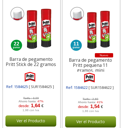
Nuevo
Barra de pegamento
Barra de pegamento
Pritt Stick de 22 gramos
Pritt pequena 11
gramos, mini
Ref: 1584625
[ SUR1584625 ]
Ref: 1584622
[ SUR1584622 ]
Tarifa :
3,09
Tarifa :
2,60
Ahorro hasta:
47%
Ahorro hasta:
41%
1,64
desde:
€
1,54
desde:
€
1,98 con Iva
1,86 con Iva
Ver el Producto
Ver el Producto