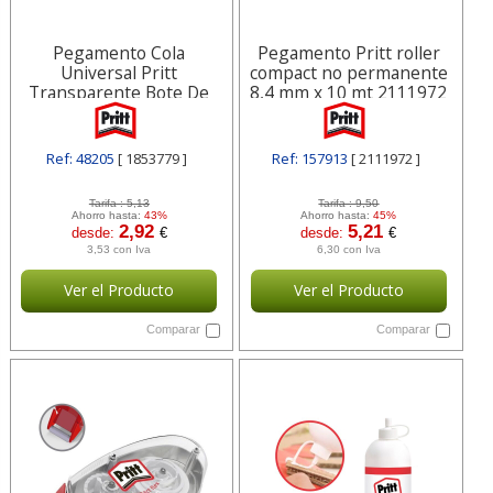
Pegamento Cola
Pegamento Pritt roller
Universal Pritt
compact no permanente
Transparente Bote De
8,4 mm x 10 mt 2111972
100 Gr 1853779
Ref: 48205
[ 1853779 ]
Ref: 157913
[ 2111972 ]
Tarifa :
5,13
Tarifa :
9,50
Ahorro hasta:
43%
Ahorro hasta:
45%
2,92
5,21
desde:
€
desde:
€
3,53 con Iva
6,30 con Iva
Ver el Producto
Ver el Producto
Comparar
Comparar