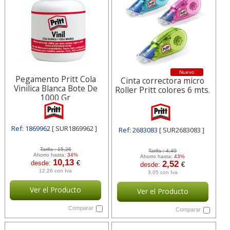
Nuevo
Pegamento Pritt Cola
Cinta correctora micro
Vinilica Blanca Bote De
Roller Pritt colores 6 mts.
1000 Gr
Ref: 1869962
[ SUR1869962 ]
Ref: 2683083
[ SUR2683083 ]
Tarifa :
15,26
Tarifa :
4,40
Ahorro hasta:
34%
Ahorro hasta:
43%
10,13
desde:
€
2,52
desde:
€
12,26 con Iva
3,05 con Iva
Ver el Producto
Ver el Producto
Comparar
Comparar