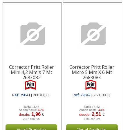
Corrector Pritt Roller
Corrector Pritt Roller
Mini 4,2 Mm X 7 Mt
Micro 5 Mm X 6 Mt
2683082
2683083
Ref: 79041
[ 2683082 ]
Ref: 79042
[ 2683083 ]
Tarifa :
3,44
Tarifa :
4,43
Ahorro hasta:
43%
Ahorro hasta:
43%
1,96
2,51
desde:
€
desde:
€
2,37 con Iva
3,04 con Iva
Ver el Producto
Ver el Producto