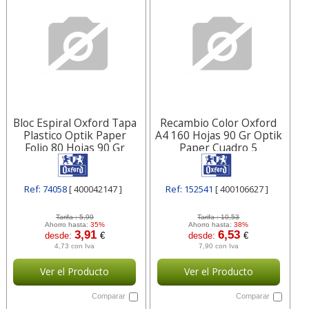
Bloc Espiral Oxford Tapa
Recambio Color Oxford
Plastico Optik Paper
A4 160 Hojas 90 Gr Optik
Folio 80 Hojas 90 Gr
Paper Cuadro 5
400042147
400106627
Ref: 74058
[ 400042147 ]
Ref: 152541
[ 400106627 ]
Tarifa :
5,99
Tarifa :
10,53
Ahorro hasta:
35%
Ahorro hasta:
38%
3,91
6,53
desde:
€
desde:
€
4,73 con Iva
7,90 con Iva
Ver el Producto
Ver el Producto
Comparar
Comparar