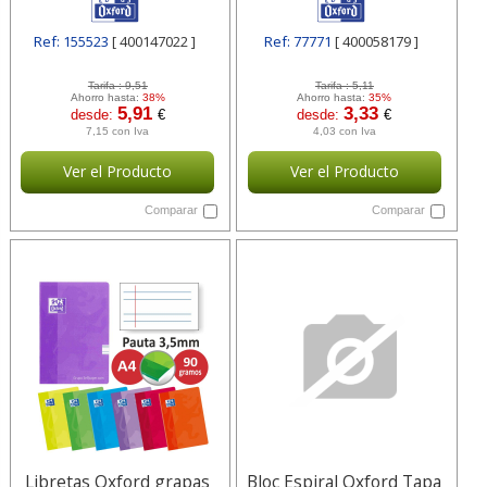
400147022
Ref: 155523
[ 400147022 ]
Ref: 77771
[ 400058179 ]
Tarifa :
9,51
Tarifa :
5,11
Ahorro hasta:
38%
Ahorro hasta:
35%
5,91
3,33
desde:
€
desde:
€
7,15 con Iva
4,03 con Iva
Ver el Producto
Ver el Producto
Comparar
Comparar
Libretas Oxford grapas
Bloc Espiral Oxford Tapa