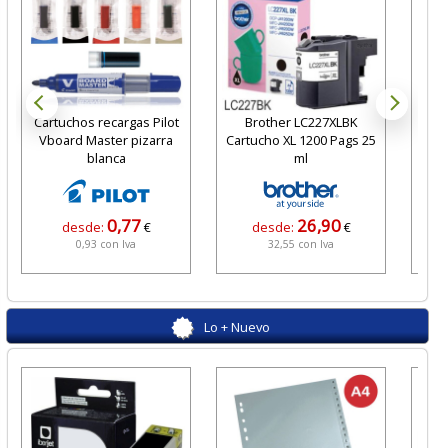
Cartuchos recargas Pilot
Brother LC227XLBK
Lib
Vboard Master pizarra
Cartucho XL 1200 Pags 25
duras
blanca
ml
0,77
26,90
desde:
€
desde:
€
0,93 con Iva
32,55 con Iva
Lo + Nuevo