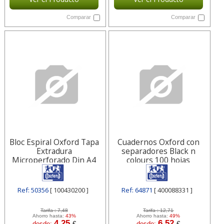
Comparar
Comparar
Bloc Espiral Oxford Tapa
Cuadernos Oxford con
Extradura
separadores Black n
Microperforado Din A4
colours 100 hojas
80 Hojas Cuadros 5mm
100430200
Ref: 50356
[ 100430200 ]
Ref: 64871
[ 400088331 ]
Tarifa :
7,48
Tarifa :
12,71
Ahorro hasta:
43%
Ahorro hasta:
49%
4,25
6,52
desde:
€
desde:
€