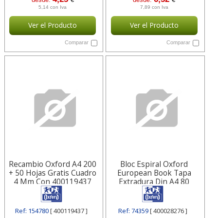
5,14 con Iva
7,89 con Iva
Ver el Producto
Ver el Producto
Comparar
Comparar
Recambio Oxford A4 200
Bloc Espiral Oxford
+ 50 Hojas Gratis Cuadro
European Book Tapa
4 Mm Con 400119437
Extradura Din A4 80
Hojas Cuadricula
400028276
Ref: 154780
[ 400119437 ]
Ref: 74359
[ 400028276 ]