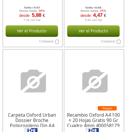
Tarifa :
9,47
Tarifa :
6,84
Ahorro hasta:
38%
Ahorro hasta:
35%
5,88
4,47
desde:
€
desde:
€
7,11 con Iva
5,41 con Iva
Ver el Producto
Ver el Producto
Comparar
Comparar
Regalo
Carpeta Oxford Urban
Recambio Oxford A4 100
Dossier Broche
+ 20 Hojas Gratis 90 Gr
Polipropileno Din A4
Cuadro 4mm 400058179
Pack De 5 Colores