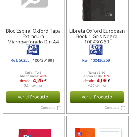
Bloc Espiral Oxford Tapa
Libreta Oxford European
Extradura
Book 1 Gris Negro
Microperforado Din A4
100430269
80 Hojas Cuadros 5mm
100430199
Ref: 50355
[ 100430199 ]
Ref: 100430269
[ HAM100430269 ]
Tarifa :
7,48
Tarifa :
6,80
Ahorro hasta:
43%
Ahorro hasta:
40%
4,25
4,09
desde:
€
desde:
€
5,14 con Iva
4,95 con Iva
Ver el Producto
Ver el Producto
Comparar
Comparar