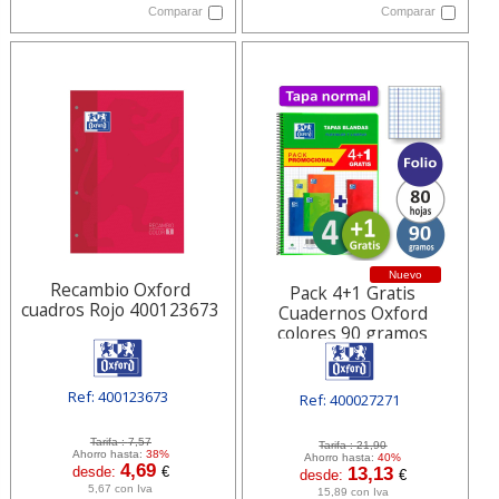
Comparar
Comparar
Nuevo
Recambio Oxford
Pack 4+1 Gratis
cuadros Rojo 400123673
Cuadernos Oxford
colores 90 gramos
Ref: 400123673
Ref: 400027271
[ HAM400123673 ]
[ SUR400027271 ]
Tarifa :
7,57
Tarifa :
21,90
Ahorro hasta:
38%
Ahorro hasta:
40%
4,69
desde:
€
13,13
desde:
€
5,67 con Iva
15,89 con Iva