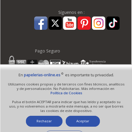
Síguenos en :
Pago Seguro
©
En
papelerias-online.es
es importante tu privacidad.
© 1995 - 2026 Grupo Selfpaper.
Todos los derechos reservados
Utilizamos cookies propias y de terceros con fines técnicos, analíticos
©papelerias-online.es, y las webs de ©gruposelfpaper.org están gestionadas, y son
y de personalización. No Publicitarias. Más información en
propiedad de :
Política de Cookies
Suministros de Oficina Self-Paper, S.L. - C.I.F. B97233654, inscrita en el Registro
Pulsa el botón ACEPTAR para indicar que has leído y aceptado su
Mercantil de Valencia ( España ) CEE:
uso, y no volveremos a mostrarte este mensaje, a no ser que borres
las cookies de este dispositivo.
Tomo 7263, Libro 4565, Folio 1, Sección 8, Hoja V-85203.
Rechazar
Aceptar
Móvil / Tablet - Bot mozilla/5.0 (linux; android 14; pixel 8)