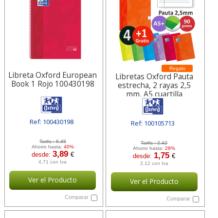
Regalo
Libreta Oxford European
Libretas Oxford Pauta
Book 1 Rojo 100430198
estrecha, 2 rayas 2,5
mm, A5 cuartilla
Ref: 100430198
Ref: 100105713
[ HAM100430198 ]
[ HAM100105713 ]
Tarifa :
6,45
Tarifa :
2,42
Ahorro hasta:
40%
Ahorro hasta:
28%
3,89
desde:
€
1,75
desde:
€
4,71 con Iva
2,12 con Iva
Ver el Producto
Ver el Producto
Comparar
Comparar