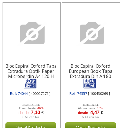
Bloc Espiral Oxford Tapa
Bloc Espiral Oxford
Extradura Optik Paper
European Book Tapa
Microperdin A4 120 H
Extradura Din A4 80
50% 400027275
Hojas Cuadricula
100430269
Ref: 74044
[ 400027275 ]
Ref: 74357
[ 100430269 ]
Tarifa :
13,16
Tarifa :
6,84
Ahorro hasta:
46%
Ahorro hasta:
35%
7,10
4,47
desde:
€
desde:
€
8,59 con Iva
5,41 con Iva
Ver el Producto
Ver el Producto