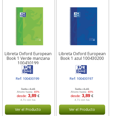
Libreta Oxford European
Libreta Oxford European
Book 1 Verde manzana
Book 1 azul 100430200
100430199
Ref: 100430199
Ref: 100430197
[ HAM100430199 ]
[ HAM100430197 ]
Tarifa :
6,45
Tarifa :
6,45
Ahorro hasta:
40%
Ahorro hasta:
40%
3,89
3,89
desde:
€
desde:
€
4,71 con Iva
4,71 con Iva
Ver el Producto
Ver el Producto