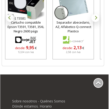
Cartucho compatible
Separador abecedario,
T
Epson T3591, T3581, 35XL
AZ, Alfabetico Q-connect
sist
Negro 2600 págs
Plastico
9,95
2,13
desde:
€
desde:
€
12,04 con Iva
2,58 con Iva
Sobre nosotros - Quiénes Somos
Dónde estamos. Horario