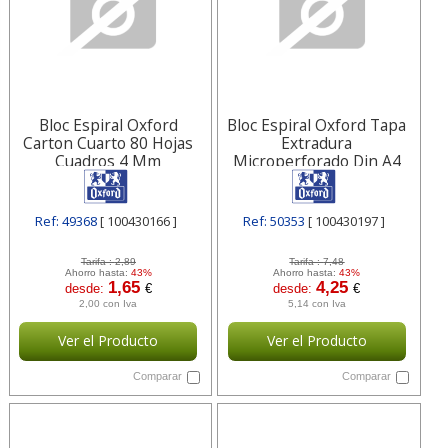
Bloc Espiral Oxford
Bloc Espiral Oxford Tapa
Carton Cuarto 80 Hojas
Extradura
Cuadros 4 Mm
Microperforado Din A4
100430166
80 Hojas Cuadros 5mm
100430197
Ref: 49368
[ 100430166 ]
Ref: 50353
[ 100430197 ]
Tarifa :
2,89
Tarifa :
7,48
Ahorro hasta:
43%
Ahorro hasta:
43%
1,65
4,25
desde:
€
desde:
€
2,00 con Iva
5,14 con Iva
Ver el Producto
Ver el Producto
Comparar
Comparar