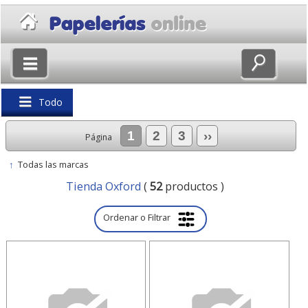
×
Volver
Todo
1
2
3
››
Página
↑
Todas las marcas
Tienda Oxford
(
52
productos )
Ordenar o Filtrar