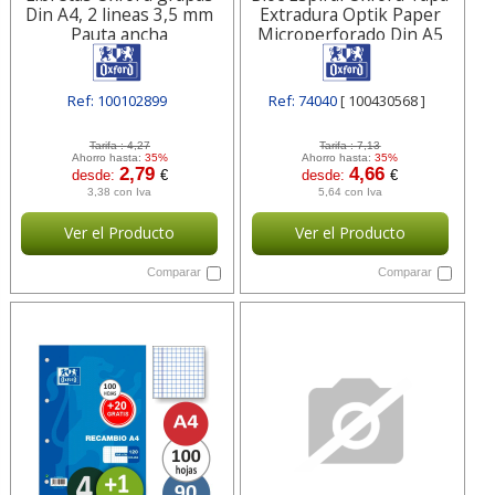
Din A4, 2 lineas 3,5 mm
Extradura Optik Paper
Pauta ancha
Microperforado Din A5
120 H 100430568
Ref: 100102899
Ref: 74040
[ 100430568 ]
[ HAM100102899 ]
Tarifa :
4,27
Tarifa :
7,13
Ahorro hasta:
35%
Ahorro hasta:
35%
2,79
4,66
desde:
€
desde:
€
3,38 con Iva
5,64 con Iva
Ver el Producto
Ver el Producto
Comparar
Comparar