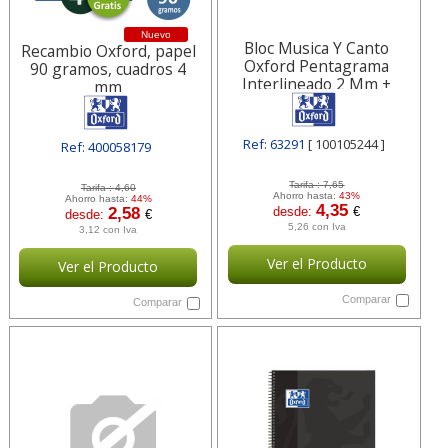
Nuevo
Bloc Musica Y Canto
Recambio Oxford, papel
Oxford Pentagrama
90 gramos, cuadros 4
Interlineado 2 Mm +
mm
Cuadricula 5 100105244
Ref: 63291
[ 100105244 ]
Ref: 400058179
[ HAM400058179 ]
Tarifa :
7,65
Tarifa :
4,60
Ahorro hasta:
43%
Ahorro hasta:
44%
4,35
2,58
desde:
€
desde:
€
5,26 con Iva
3,12 con Iva
Ver el Producto
Ver el Producto
Comparar
Comparar