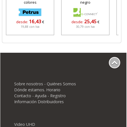
colores
negro
16,43
25,45
desde:
€
desde:
€
19,88 con Iva
30,79 con Iva
Sobre nosotros - Quiénes Somos
Dónde estamos. Horario
Contacto - Ayuda - Registro
Información Distribuidores
Video UHD