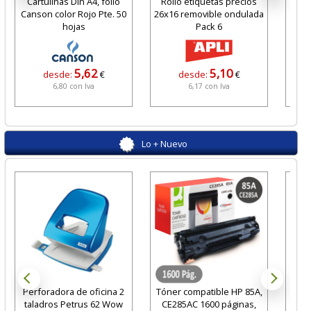
Cartulinas Din A4, folio
Rollo etiquetas precios
Lim
Canson color Rojo Pte. 50
26x16 removible ondulada
par
hojas
Pack 6
5,62
5,10
desde:
€
desde:
€
6,80 con Iva
6,17 con Iva
Lo + Nuevo
Perforadora de oficina 2
Tóner compatible HP 85A,
Ma
taladros Petrus 62 Wow
CE285AC 1600 páginas,
Pi