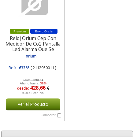
Premium
Envío Gratis
Reloj Orium Cep Con
Medidor De Co2 Pantalla
Led Alarma Que Se
2112950011
orium
Ref: 163365
[ 2112950011 ]
Tarifa :
690,64
Ahorro hasta:
38%
428,66
desde:
€
518,68 con Iva
Ver el Producto
Comparar