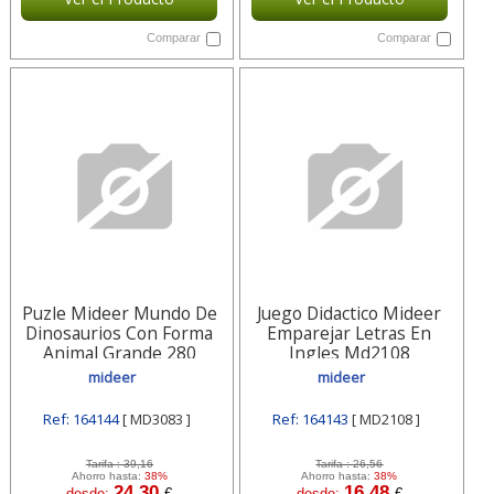
Comparar
Comparar
Puzle Mideer Mundo De
Juego Didactico Mideer
Dinosaurios Con Forma
Emparejar Letras En
Animal Grande 280
Ingles Md2108
Piezas Md3083
mideer
mideer
Ref: 164144
[ MD3083 ]
Ref: 164143
[ MD2108 ]
Tarifa :
39,16
Tarifa :
26,56
Ahorro hasta:
38%
Ahorro hasta:
38%
24,30
16,48
desde:
€
desde:
€