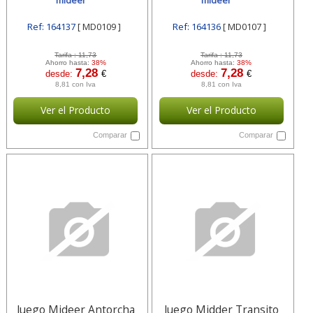
mideer
mideer
Ref: 164137
[ MD0109 ]
Ref: 164136
[ MD0107 ]
Tarifa :
11,73
Tarifa :
11,73
Ahorro hasta:
38%
Ahorro hasta:
38%
7,28
7,28
desde:
€
desde:
€
8,81 con Iva
8,81 con Iva
Ver el Producto
Ver el Producto
Comparar
Comparar
Juego Mideer Antorcha
Juego Midder Transito