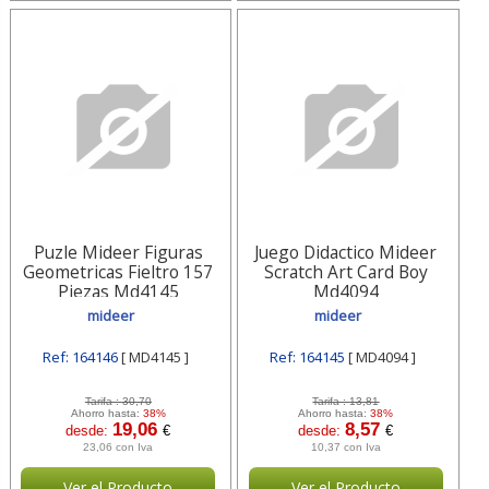
Puzle Mideer Figuras
Juego Didactico Mideer
Geometricas Fieltro 157
Scratch Art Card Boy
Piezas Md4145
Md4094
mideer
mideer
Ref: 164146
[ MD4145 ]
Ref: 164145
[ MD4094 ]
Tarifa :
30,70
Tarifa :
13,81
Ahorro hasta:
38%
Ahorro hasta:
38%
19,06
8,57
desde:
€
desde:
€
23,06 con Iva
10,37 con Iva
Ver el Producto
Ver el Producto