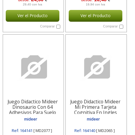
29,40 con Iva
19,94 con Iva
Ver el Producto
Ver el Producto
Comparar
Comparar
Juego Didactico Mideer
Juego Didactico Mideer
Dinosaurio Con 64
Mi Primera Tarjeta
Adhesivos Para Suelo
Cognitiva En Ingles
Removibles Md2077
Md2065
mideer
mideer
Ref: 164141
[ MD2077 ]
Ref: 164140
[ MD2065 ]