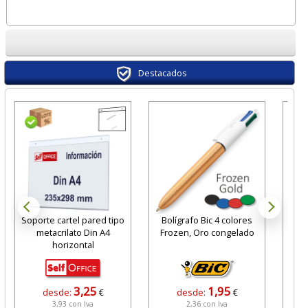
Destacados
Soporte cartel pared tipo
Bolígrafo Bic 4 colores
Pist
metacrilato Din A4
Frozen, Oro congelado
pa
horizontal
3,25
1,95
desde:
€
desde:
€
3,93 con Iva
2,36 con Iva