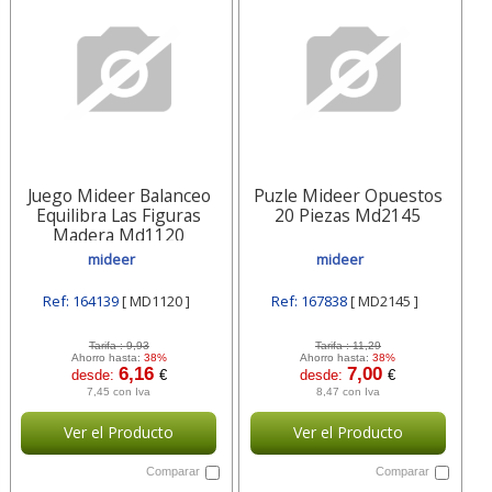
Juego Mideer Balanceo
Puzle Mideer Opuestos
Equilibra Las Figuras
20 Piezas Md2145
Madera Md1120
mideer
mideer
Ref: 164139
[ MD1120 ]
Ref: 167838
[ MD2145 ]
Tarifa :
9,93
Tarifa :
11,29
Ahorro hasta:
38%
Ahorro hasta:
38%
6,16
7,00
desde:
€
desde:
€
7,45 con Iva
8,47 con Iva
Ver el Producto
Ver el Producto
Comparar
Comparar