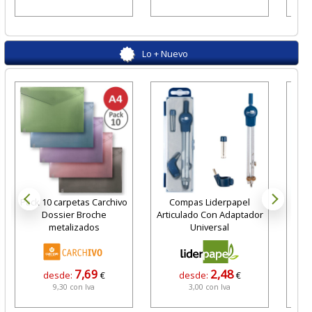
Lo + Nuevo
Pack 10 carpetas Carchivo
Compas Liderpapel
Cera
Dossier Broche
Articulado Con Adaptador
metalizados
Universal
7,69
2,48
desde:
€
desde:
€
9,30 con Iva
3,00 con Iva