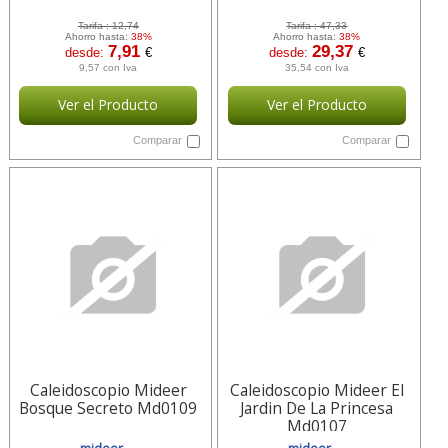
Tarifa :
12,74
Tarifa :
47,33
Ahorro hasta:
38%
Ahorro hasta:
38%
7,91
29,37
desde:
€
desde:
€
9,57 con Iva
35,54 con Iva
Ver el Producto
Ver el Producto
Comparar
Comparar
Caleidoscopio Mideer
Caleidoscopio Mideer El
Bosque Secreto Md0109
Jardin De La Princesa
Md0107