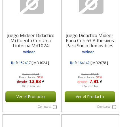
Juego Mideer Didactico
Juego Didactico Mideer
Mi Cuento Con Una
Rana Con 63 Adhesivos
Linterna Md1024
Para Suelo Removibles
Md2078
mideer
mideer
Ref: 152437
[ MD1024 ]
Ref: 164142
[ MD2078 ]
Tarifa :
22,44
Tarifa :
12,74
Ahorro hasta:
38%
Ahorro hasta:
38%
13,93
7,91
desde:
€
desde:
€
16,86 con Iva
9,57 con Iva
Ver el Producto
Ver el Producto
Comparar
Comparar