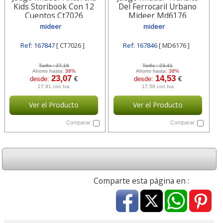
Kids Storibook Con 12
Del Ferrocaril Urbano
Cuentos Ct7026
Mideer Md6176
mideer
mideer
Ref: 167847
[ CT7026 ]
Ref: 167846
[ MD6176 ]
Tarifa :
37,16
Tarifa :
23,41
Ahorro hasta:
38%
Ahorro hasta:
38%
23,07
14,53
desde:
€
desde:
€
27,91 con Iva
17,58 con Iva
Ver el Producto
Ver el Producto
Comparar
Comparar
Comparte esta página en :