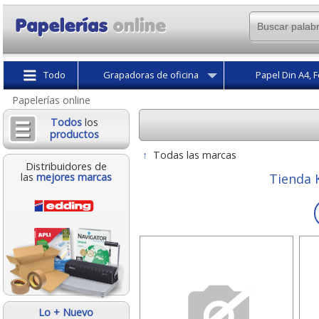
Todo
Grapadoras de oficina
Papel Din A4, F
Papelerías online
Todos
los
productos
↑
Todas las marcas
Distribuidores de
las
mejores marcas
Tienda 
Lo + Nuevo