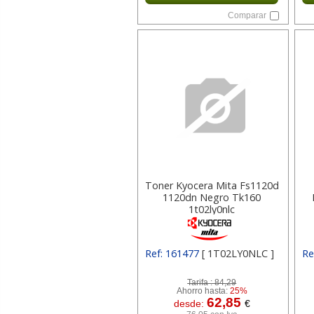
Comparar
Toner Kyocera Mita Fs1120d
1120dn Negro Tk160
1t02ly0nlc
Ref: 161477
[ 1T02LY0NLC ]
Re
Tarifa :
84,29
Ahorro hasta:
25%
62,85
desde:
€