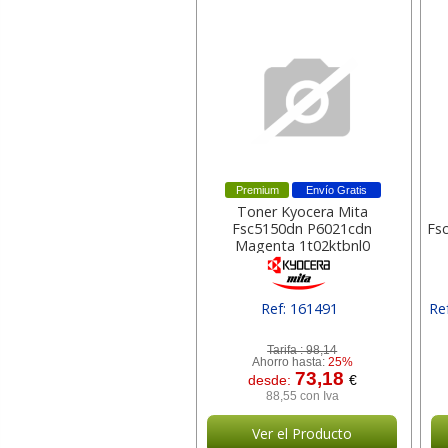
Premium
Envío Gratis
Toner Kyocera Mita
Fsc5150dn P6021cdn
Fs
Magenta 1t02ktbnl0
Ref: 161491
Re
[ 1T02KTBNL0 ]
Tarifa :
98,14
Ahorro hasta:
25%
73,18
desde:
€
88,55 con Iva
Ver el Producto