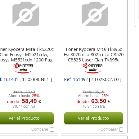
ner Kyocera Mita Tk5220c
Toner Kyocera Mita Tk895c
Cian Ecosys M5521cdw,
Fsc8020mcp 8025mcp C8520
cosys M5521cdn 1200 Pag
C8525 Laser Cian Tk895c
1t02r9cnl1
1t02k0cnl0
f: 161401
[ 1T02R9CNL1 ]
Ref: 161492
[ 1T02K0CNL0 ]
Tarifa :
78,43
Tarifa :
85,15
Ahorro hasta:
25%
Ahorro hasta:
25%
58,49
63,50
desde:
€
desde:
€
70,77 con Iva
76,84 con Iva
Ver el Producto
Ver el Producto
Comparar
Comparar