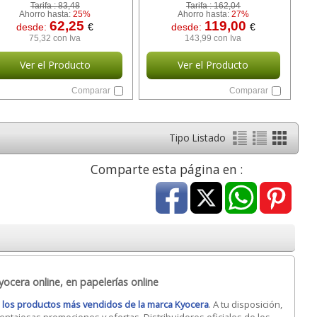
Tarifa :
83,48
Tarifa :
162,04
Ahorro hasta:
25%
Ahorro hasta:
27%
62,25
119,00
desde:
€
desde:
€
75,32 con Iva
143,99 con Iva
Ver el Producto
Ver el Producto
Comparar
Comparar
Tipo Listado
Comparte esta página en :
ocera online, en papelerías online
o
los productos más vendidos de la marca Kyocera
. A tu disposición,