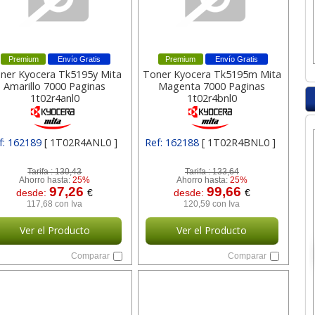
Premium
Envío Gratis
Premium
Envío Gratis
ner Kyocera Tk5195y Mita
Toner Kyocera Tk5195m Mita
Amarillo 7000 Paginas
Magenta 7000 Paginas
1t02r4anl0
1t02r4bnl0
f: 162189
[ 1T02R4ANL0 ]
Ref: 162188
[ 1T02R4BNL0 ]
Tarifa :
130,43
Tarifa :
133,64
Ahorro hasta:
25%
Ahorro hasta:
25%
97,26
99,66
desde:
€
desde:
€
117,68 con Iva
120,59 con Iva
Ver el Producto
Ver el Producto
Comparar
Comparar