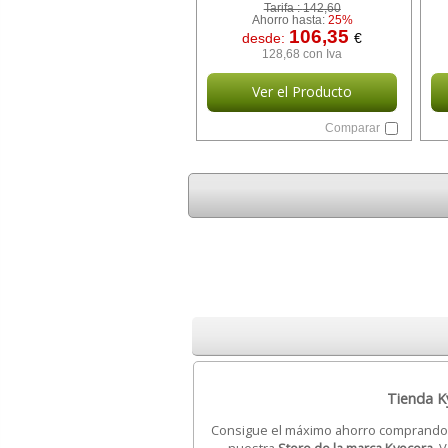
Tarifa :
142,60
Ahorro hasta:
25%
106,35
desde:
€
128,68 con Iva
Ver el Producto
Comparar
Tienda Ky
Consigue el máximo ahorro comprand