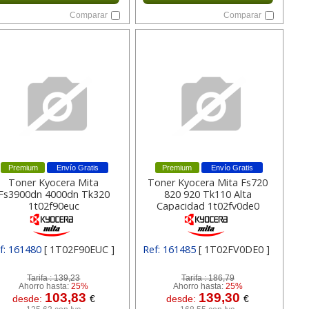
Comparar
Comparar
Premium
Envío Gratis
Premium
Envío Gratis
Toner Kyocera Mita
Toner Kyocera Mita Fs720
Fs3900dn 4000dn Tk320
820 920 Tk110 Alta
1t02f90euc
Capacidad 1t02fv0de0
f: 161480
[ 1T02F90EUC ]
Ref: 161485
[ 1T02FV0DE0 ]
Tarifa :
139,23
Tarifa :
186,79
Ahorro hasta:
25%
Ahorro hasta:
25%
103,83
139,30
desde:
€
desde:
€