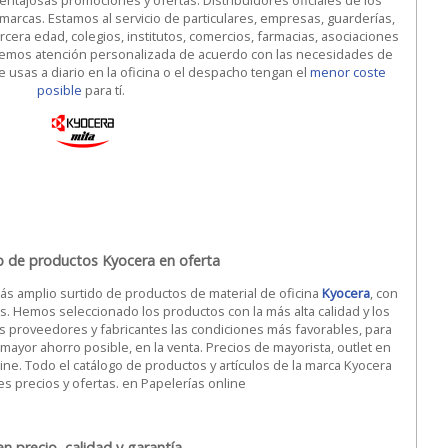
Ventajosas promociones y ofertas. Distribuidores oficiales de los
 marcas. Estamos al servicio de particulares, empresas, guarderías,
ercera edad, colegios, institutos, comercios, farmacias, asociaciones
cemos atención personalizada de acuerdo con las necesidades de
e usas a diario en la oficina o el despacho tengan el
menor coste
posible
para tí.
 de productos Kyocera en oferta
s amplio surtido de productos de material de oficina
Kyocera
, con
as. Hemos seleccionado los productos con la más alta calidad y los
s proveedores y fabricantes las condiciones más favorables, para
 mayor ahorro posible, en la venta. Precios de mayorista, outlet en
ne. Todo el catálogo de productos y artículos de la marca Kyocera
es precios y ofertas. en Papelerías online
n precio, calidad y garantía.