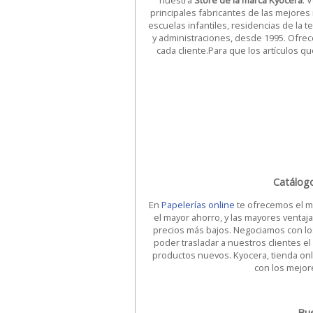
nuestra
Store de la marca Kyocera
. 
principales fabricantes de las mejores
escuelas infantiles, residencias de la t
y administraciones, desde 1995. Ofre
cada cliente.Para que los artículos qu
Catálogo
En
Papelerías online
te ofrecemos el má
el mayor ahorro, y las mayores ventaj
precios más bajos. Negociamos con lo
poder trasladar a nuestros clientes el
productos nuevos. Kyocera, tienda onli
con los mejor
Bue