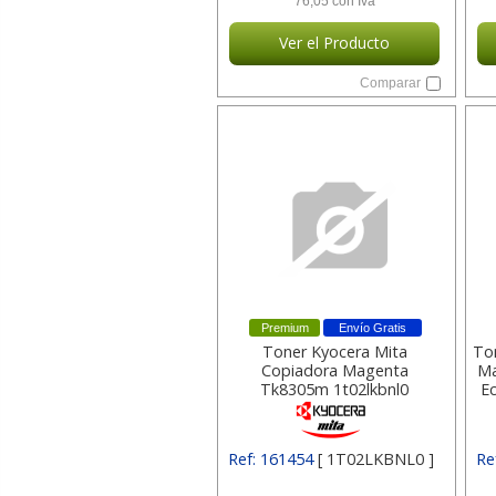
76,05 con Iva
Ver el Producto
Comparar
Premium
Envío Gratis
Toner Kyocera Mita
To
Copiadora Magenta
Ma
Tk8305m 1t02lkbnl0
E
Ref: 161454
[ 1T02LKBNL0 ]
Re