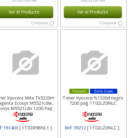
125,63 con Iva
168,55 con Iva
Ver el Producto
Ver el Producto
Comparar
Comparar
Premium
Envío Gratis
ner Kyocera Mita Tk5220m
Toner Kyocera fs1320d negro
genta Ecosys M5521cdw,
7200 pag 1T02LZ0NLC
cosys M5521cdn 1200 Pag
1t02r9bnl1
f: 161403
[ 1T02R9BNL1 ]
Ref: 59212
[ 1T02LZ0NLC ]