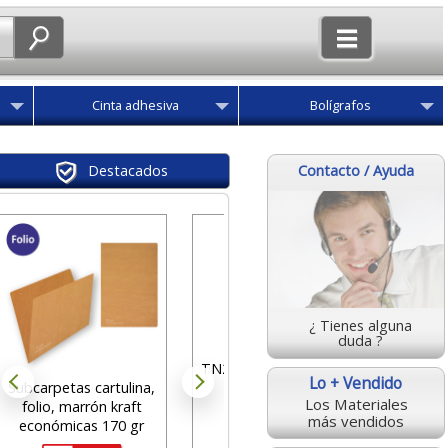
Cinta adhesiva
Bolígrafos
Contacto / Ayuda
Destacados
Broth
Cartuch
¿ Tienes alguna
des
duda ?
Toner Brother
32
TN243CMYK multipack
Lo + Vendido
Subcarpetas cartulina,
negro amarillo
Los Materiales
folio, marrón kraft
magenta cian DCP-
más vendidos
económicas 170 gr
l3510cdw hl-l3270cd