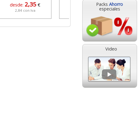
2,35
0,78
Packs
Ahorro
desde:
€
desde:
€
especiales
2,84 con Iva
0,94 con Iva
Video