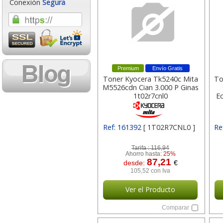
Conexión
Segura
Premium
Envío Gratis
Toner Kyocera Tk5240c Mita
To
M5526cdn Cian 3.000 P Ginas
1t02r7cnl0
E
Ref: 161392
[ 1T02R7CNL0 ]
Re
Tarifa :
116,94
Ahorro hasta:
25%
87,21
desde:
€
105,52 con Iva
Ver el Producto
Comparar