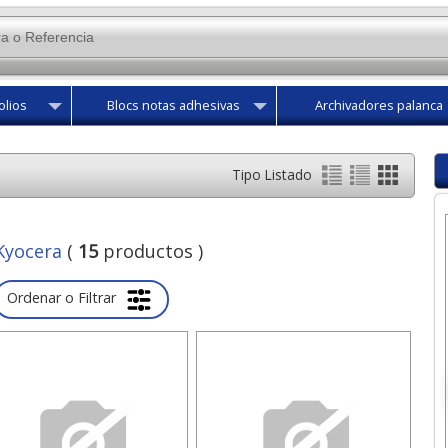
olios
Blocs notas adhesivas
Archivadores palanca
Tipo Listado
Kyocera
(
15
productos )
Ordenar o Filtrar