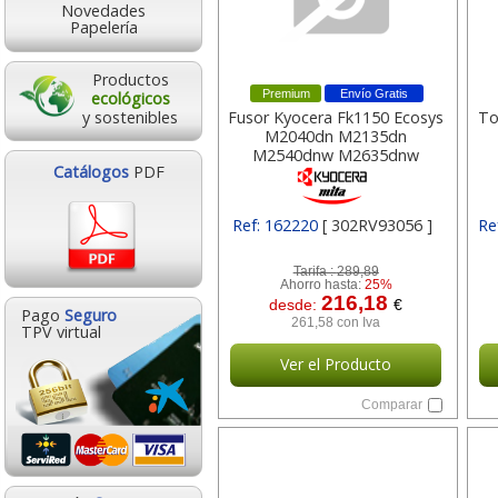
Novedades
Papelería
Productos
Premium
Envío Gratis
ecológicos
y sostenibles
Fusor Kyocera Fk1150 Ecosys
To
M2040dn M2135dn
M2540dnw M2635dnw
Catálogos
PDF
M2640idw M2735dw 100000
Paginas 302rv93056
Ref: 162220
[ 302RV93056 ]
Re
Tarifa :
289,89
Ahorro hasta:
25%
216,18
desde:
€
Pago
Seguro
261,58 con Iva
TPV virtual
Ver el Producto
Comparar