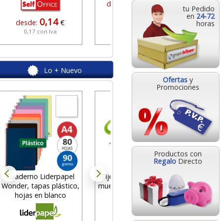
160,13
desde:
€
tu Pedido
193,76 con Iva
en
24-72
0,14
desde:
€
horas
0,17 con Iva
Lo + Nuevo
Ofertas
y
Promociones
Tinta 
Ecota
b
des
Productos con
9
Regalo
Directo
Cuaderno Liderpapel
Tijeras preescolar con
Wonder, tapas plástico,
muelle, no cortan carne
hojas en blanco