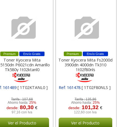
Premium
Envío Gratis
Premium
Envío Gratis
Toner Kyocera Mita
Toner Kyocera Mita Fs2000d
c5150dn P6021cdn Amarillo
3900dn 4000dn Tk310
Tk580y 1t02ktanl0
1t02f80nls
f: 161489
[ 1T02KTANL0 ]
Ref: 161478
[ 1T02F80NLS ]
Tarifa :
107,68
Tarifa :
135,86
Ahorro hasta:
25%
Ahorro hasta:
25%
80,30
101,32
desde:
€
desde:
€
97,16 con Iva
122,60 con Iva
Ver el Producto
Ver el Producto