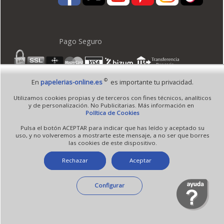
Pago Seguro
©
En
papelerias-online.es
es importante tu privacidad.
© 1995 - 2026 Grupo Selfpaper.
Todos los derechos reservados
Utilizamos cookies propias y de terceros con fines técnicos, analíticos
©papelerias-online.es, y las webs de ©gruposelfpaper.org están gestionadas, y son
y de personalización. No Publicitarias. Más información en
propiedad de :
Política de Cookies
Suministros de Oficina Self-Paper, S.L. - C.I.F. B97233654, inscrita en el Registro
Pulsa el botón ACEPTAR para indicar que has leído y aceptado su
Mercantil de Valencia ( España ) CEE:
uso, y no volveremos a mostrarte este mensaje, a no ser que borres
las cookies de este dispositivo.
Tomo 7263, Libro 4565, Folio 1, Sección 8, Hoja V-85203.
Rechazar
Aceptar
Móvil / Tablet - Bot mozilla/5.0 (linux; android 14; pixel 8)
Configurar
applewebkit/537.36 (khtml, like gecko) chrome/131.0.0.0 mobile
safari/537.36; claudebot/1.0; +claudebot@anthropic.com) - Google
Chrome
Ip: 216.73.216.56 -
↑ 896 → 448 ppp