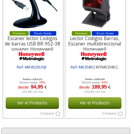
Premium
Envío Gratis
Premium
Envío Gratis
Escaner lector Codigos
Lector Codigos Barras,
de barras USB BR-952-38
Escaner multidireccional
voyager Honeywell
Honeywell
Ref: MK9520USB
Ref: MK3580
[ INTMK3580 ]
[ INTMK9520USB ]
Tarifa :
133,27
Tarifa :
285,64
Ahorro hasta:
29%
Ahorro hasta:
34%
94,95
189,95
desde:
€
desde:
€
114,89 con Iva
229,84 con Iva
Ver el Producto
Ver el Producto
Comparar
Comparar