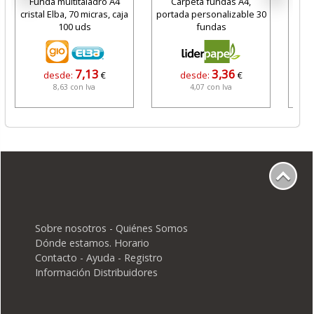
Funda multitaladro A4
Carpeta fundas A4,
Almo
cristal Elba, 70 micras, caja
portada personalizable 30
Co
100 uds
fundas
7,13
3,36
desde:
€
desde:
€
8,63 con Iva
4,07 con Iva
Sobre nosotros - Quiénes Somos
Dónde estamos. Horario
Contacto - Ayuda - Registro
Información Distribuidores