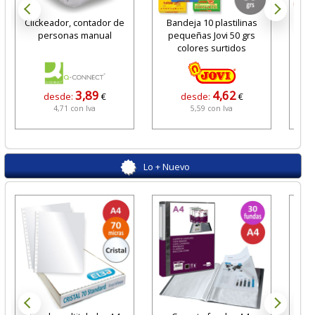
Clickeador, contador de
Bandeja 10 plastilinas
Grap
personas manual
pequeñas Jovi 50 grs
colores surtidos
3,89
4,62
desde:
€
desde:
€
4,71 con Iva
5,59 con Iva
Lo + Nuevo