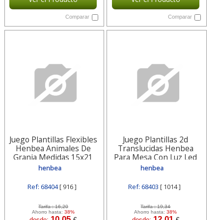
Comparar
Comparar
Juego Plantillas Flexibles
Juego Plantillas 2d
Henbea Animales De
Translucidas Henbea
Granja Medidas 15x21
Para Mesa Con Luz Led
Cm Set 6 916
Colores Surtidos 1014
henbea
henbea
Ref: 68404
[ 916 ]
Ref: 68403
[ 1014 ]
Tarifa :
16,20
Tarifa :
19,34
Ahorro hasta:
38%
Ahorro hasta:
38%
10,05
12,01
desde:
€
desde:
€