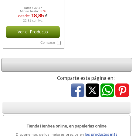
Tarifa :
30,37
Ahorro hasta:
38%
18,85
desde:
€
22,81 con Iva
Ver el Producto
Comparar
Comparte esta página en :
Tienda Henbea online, en papelerías online
Disponemos de los mejores precios en
los productos más