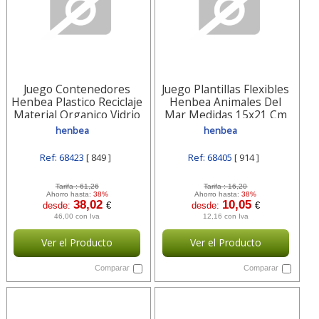
Juego Contenedores
Juego Plantillas Flexibles
Henbea Plastico Reciclaje
Henbea Animales Del
Material Organico Vidrio
Mar Medidas 15x21 Cm
Papel 36 Piezas Incluye
Set 6 914
henbea
henbea
849
Ref: 68423
[ 849 ]
Ref: 68405
[ 914 ]
Tarifa :
61,26
Tarifa :
16,20
Ahorro hasta:
38%
Ahorro hasta:
38%
38,02
10,05
desde:
€
desde:
€
46,00 con Iva
12,16 con Iva
Ver el Producto
Ver el Producto
Comparar
Comparar