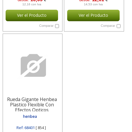
12,16 con Iva
14,53 con Iva
Ver el Producto
Ver el Producto
Comparar
Comparar
Rueda Gigante Henbea
Plastico Flexible Con
Efectos Opticos
Diametro 50 Cm Set 854
henbea
Ref: 68401
[ 854 ]