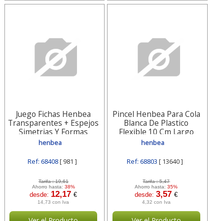
Juego Fichas Henbea
Pincel Henbea Para Cola
Transparentes + Espejos
Blanca De Plastico
Simetrias Y Formas
Flexible 10 Cm Largo
21x15 Cm Set 981
Bolsa 13640
henbea
henbea
Ref: 68408
[ 981 ]
Ref: 68803
[ 13640 ]
Tarifa :
19,61
Tarifa :
5,47
Ahorro hasta:
38%
Ahorro hasta:
35%
12,17
3,57
desde:
€
desde:
€
14,73 con Iva
4,32 con Iva
Ver el Producto
Ver el Producto