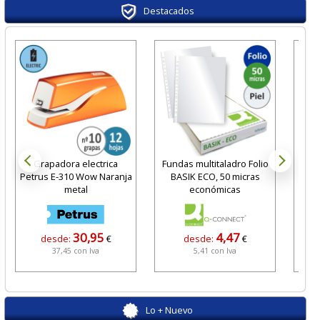
Destacados
Grapadora electrica
Fundas multitaladro Folio
Pl
Petrus E-310 Wow Naranja
BASIK ECO, 50 micras
metal
económicas
30,95
4,47
desde:
€
desde:
€
37,45 con Iva
5,41 con Iva
Lo + Nuevo