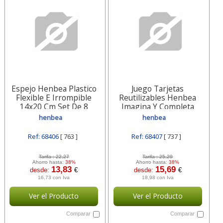
Espejo Henbea Plastico
Juego Tarjetas
Flexible E Irrompible
Reutilizables Henbea
14x20 Cm Set De 8
Imagina Y Completa
Unidades 763
Plastico Flexible Con
henbea
henbea
Ilustraciones 21x15 737
Ref: 68406
[ 763 ]
Ref: 68407
[ 737 ]
Tarifa :
22,27
Tarifa :
25,29
Ahorro hasta:
38%
Ahorro hasta:
38%
13,83
15,69
desde:
€
desde:
€
16,73 con Iva
18,98 con Iva
Ver el Producto
Ver el Producto
Comparar
Comparar