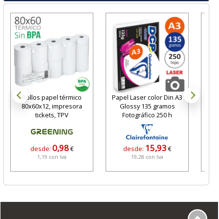
Rollos papel térmico
Papel Laser color Din A3
Cola
80x60x12, impresora
Glossy 135 gramos
tickets, TPV
Fotográfico 250 h
0,98
15,93
desde:
€
desde:
€
1,19 con Iva
19,28 con Iva