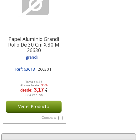
Papel Aluminio Grandi
Rollo De 30 Cm X 30 M
26630
grandi
Ref: 63618
[ 26630 ]
Tarifa :
4,85
Ahorro hasta:
35%
3,17
desde:
€
3,84 con Iva
Ver el Producto
Comparar