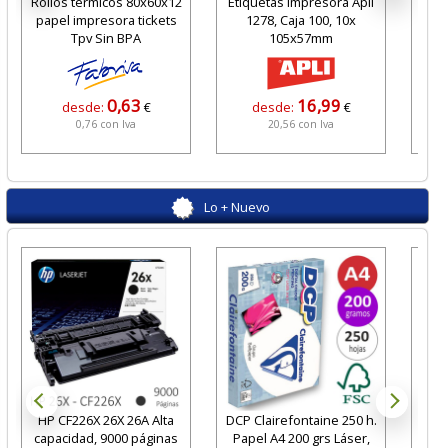
Rollos térmicos 80x60x12
Etiquetas Impresora Apli
Lim
papel impresora tickets
1278, Caja 100, 10x
par
Tpv Sin BPA
105x57mm
0,63
16,99
desde:
€
desde:
€
0,76 con Iva
20,56 con Iva
Lo + Nuevo
HP CF226X 26X 26A Alta
DCP Clairefontaine 250 h.
Pa
capacidad, 9000 páginas
Papel A4 200 grs Láser,
Ste