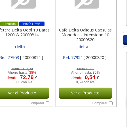
Premium
Envío Gratis
fetera Delta Qool 19 Bares
Cafe Delta Qalidus Capsulas
1200 W 20000814
Monodosis Intensidad 10
20000820
delta
delta
Ref: 77953
[ 20000814 ]
Ref: 77954
[ 20000820 ]
Tarifa :
117,29
Tarifa :
0,83
Ahorro hasta:
38%
Ahorro hasta:
35%
72,79
0,54
desde:
€
desde:
€
88,08 con Iva
0,59 con Iva
Ver el Producto
Ver el Producto
Comparar
Comparar