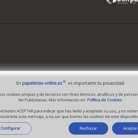
©
En
papelerias-online.es
es importante tu privacidad.
 1995 - 2026 Grupo Selfpaper.
Todos los derechos reservados
mos cookies propias y de terceros con fines técnicos, analíticos y de person
No Publicitarias. Más información en
Política de Cookies
-online.es, y las webs de ©gruposelfpaper.org están gestionadas, y son propiedad de 
a Self-Paper, S.L. - C.I.F. B97233654, inscrita en el Registro Mercantil de Valencia ( Esp
 el botón ACEPTAR para indicar que has leído y aceptado su uso, y no volv
mostrarte este mensaje, a no ser que borres las cookies de este dispositiv
Tomo 7263, Libro 4565, Folio 1, Sección 8, Hoja V-85203.
Configurar
Rechazar
Aceptar