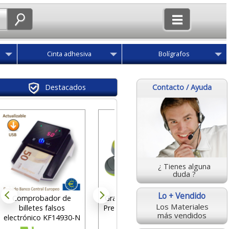
Cinta adhesiva
Bolígrafos
Contacto / Ayuda
Destacados
Multi3 
impre
hojas
¿ Tienes alguna
des
duda ?
28
Lo + Vendido
Comprobador de
Grapadora Q-connect
Los Materiales
billetes falsos
Premium Flat Clinch 30
más vendidos
electrónico KF14930-N
hojas