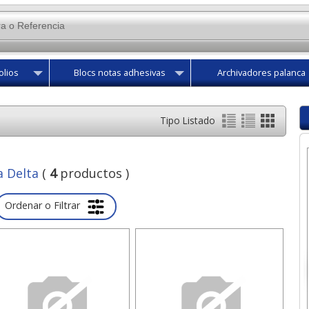
olios
Blocs notas adhesivas
Archivadores palanca
Tipo Listado
a Delta
(
4
productos )
Ordenar o Filtrar