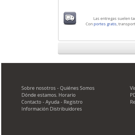
Las entregas suelen t
Con
portes gratis
, transpor
Sobre nosotros - Quiénes Somos
V
Dónde estamos. Horario
PD
Contacto - Ayuda - Registro
Re
Información Distribuidores