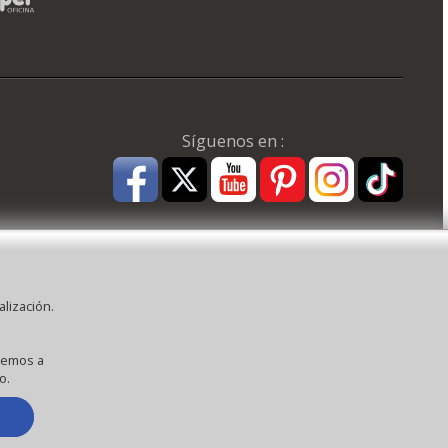
Síguenos en :
alización.
:
aña ) CEE:
eremos a
o.