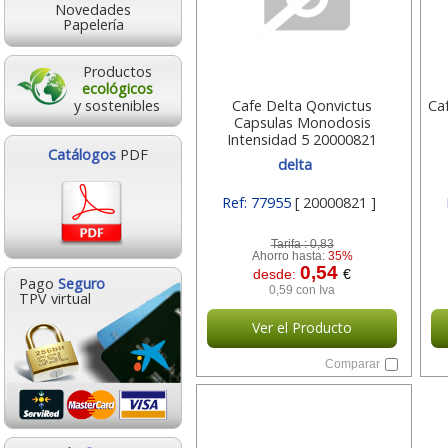
Novedades
Papelería
Productos
ecológicos
y sostenibles
Cafe Delta Qonvictus
Ca
Capsulas Monodosis
Intensidad 5 20000821
Catálogos
PDF
delta
Ref: 77955
[ 20000821 ]
Tarifa :
0,83
Ahorro hasta:
35%
0,54
desde:
€
Pago
Seguro
0,59 con Iva
TPV virtual
Ver el Producto
Comparar