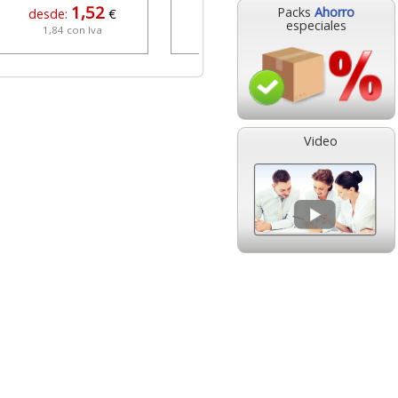
1,52
2,66
Packs
Ahorro
desde:
€
desde:
€
especiales
1,84 con Iva
3,22 con Iva
Video