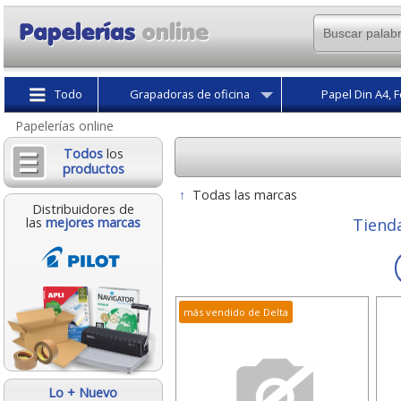
Todo
Grapadoras de oficina
Papel Din A4, F
Papelerías online
Todos
los
productos
↑
Todas las marcas
Distribuidores de
las
mejores marcas
Tiend
más vendido de Delta
Lo + Nuevo