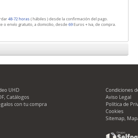
ardar
48-72 horas
( hábiles ) desde la confirmación del pago.
te o envío gratuito, a domicilio, desde
69
Euros + Iva, de compra.
ideo UHD
Condiciones d
F, Catálogos
Aviso Legal
galos con tu compra
Política de Pr
Cookies
Sitemap, Map