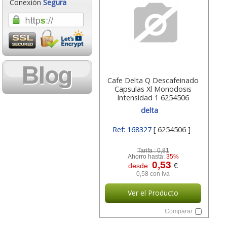
Conexión
Segura
Cafe Delta Q Descafeinado
Capsulas Xl Monodosis
Intensidad 1 6254506
delta
Ref: 168327
[ 6254506 ]
Tarifa :
0,81
Ahorro hasta:
35%
0,53
desde:
€
0,58 con Iva
Ver el Producto
Comparar