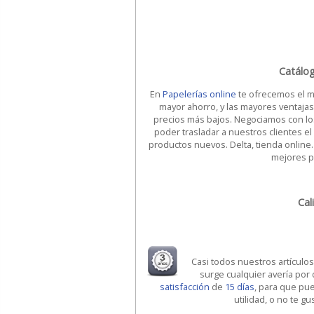
Catálo
En
Papelerías online
te ofrecemos el m
mayor ahorro, y las mayores ventajas
precios más bajos. Negociamos con lo
poder trasladar a nuestros clientes el
productos nuevos. Delta, tienda online.
mejores pr
Cal
Casi todos nuestros artículo
surge cualquier avería por
satisfacción
de
15 días
, para que pu
utilidad, o no te g