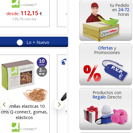
tu Pedido
en
24-72
112,15
13,21
desde:
€
desde:
€
horas
135,70 con Iva
15,98 con Iva
Lo + Nuevo
Ofertas
y
Promociones
Grapad
Wow ve
des
Productos con
27
Regalo
Directo
Gomillas elasticas 10
Bolígrafo Pilot
cms Q-connect, gomas,
Supergrip G de 4
elásticos
colores