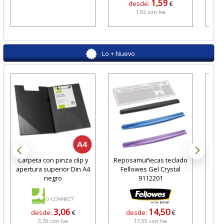
1,59
desde:
€
1,92 con Iva
Lo + Nuevo
Carpeta con pinza clip y
Reposamuñecas teclado
apertura superior Din A4
Fellowes Gel Crystal
Tran
negro
9112201
in
3,06
14,50
desde:
€
desde:
€
3,70 con Iva
17,55 con Iva