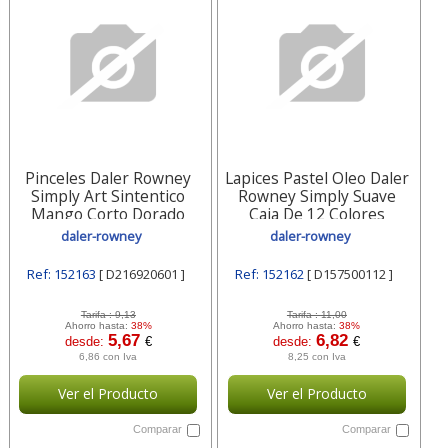
Pinceles Daler Rowney
Lapices Pastel Oleo Daler
Simply Art Sintentico
Rowney Simply Suave
Mango Corto Dorado
Caja De 12 Colores
Blister De 6 D216920601
Surtidos D157500112
daler-rowney
daler-rowney
Daler-rowney
Daler-rowney
Ref: 152163
[ D216920601 ]
Ref: 152162
[ D157500112 ]
Tarifa :
9,13
Tarifa :
11,00
Ahorro hasta:
38%
Ahorro hasta:
38%
5,67
6,82
desde:
€
desde:
€
6,86 con Iva
8,25 con Iva
Ver el Producto
Ver el Producto
Comparar
Comparar