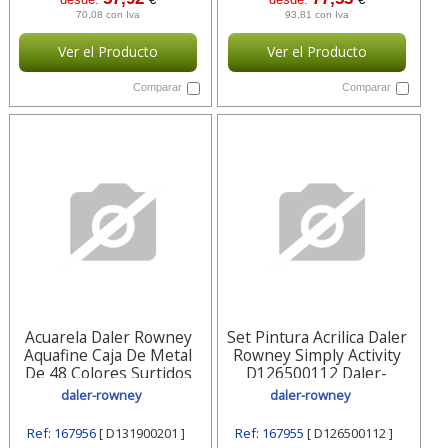
70,08 con Iva
93,81 con Iva
Ver el Producto
Ver el Producto
Comparar
Comparar
Acuarela Daler Rowney
Set Pintura Acrilica Daler
Aquafine Caja De Metal
Rowney Simply Activity
De 48 Colores Surtidos
D126500112 Daler-
Con D131900201 Daler-
rowney
daler-rowney
daler-rowney
rowney
Ref: 167956
[ D131900201 ]
Ref: 167955
[ D126500112 ]