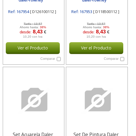
daler-rowney
daler-rowney
Ref: 167954
[ D126100112 ]
Ref: 167953
[ D118500112 ]
Tarifa :
13,57
Tarifa :
13,57
Ahorro hasta:
38%
Ahorro hasta:
38%
8,43
8,43
desde:
€
desde:
€
10,20 con Iva
10,20 con Iva
Ver el Producto
Ver el Producto
Comparar
Comparar
Set Acuarela Daler
Set De Pintura Daler