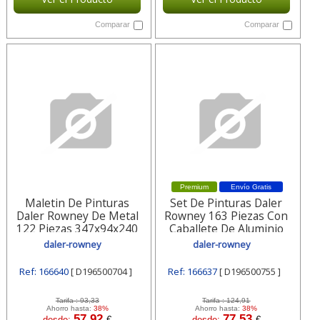
Comparar
Comparar
Premium
Envío Gratis
Maletin De Pinturas
Set De Pinturas Daler
Daler Rowney De Metal
Rowney 163 Piezas Con
122 Piezas 347x94x240
Caballete De Aluminio
Mm D196500704 Daler-
Plegable D196500755
daler-rowney
daler-rowney
rowney
Daler-rowney
Ref: 166640
[ D196500704 ]
Ref: 166637
[ D196500755 ]
Tarifa :
93,33
Tarifa :
124,91
Ahorro hasta:
38%
Ahorro hasta:
38%
57,92
77,53
desde:
€
desde:
€