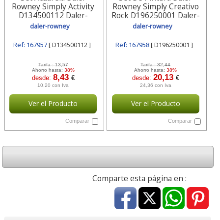
Rowney Simply Activity
Rowney Simply Creativo
D134500112 Daler-
Rock D196250001 Daler-
rowney
rowney
daler-rowney
daler-rowney
Ref: 167957
[ D134500112 ]
Ref: 167958
[ D196250001 ]
Tarifa :
13,57
Tarifa :
32,44
Ahorro hasta:
38%
Ahorro hasta:
38%
8,43
20,13
desde:
€
desde:
€
10,20 con Iva
24,36 con Iva
Ver el Producto
Ver el Producto
Comparar
Comparar
Comparte esta página en :