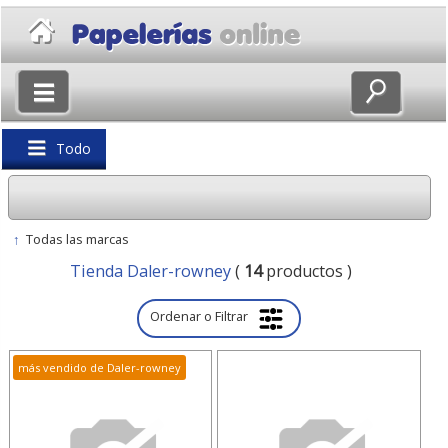
×
Volver
Todo
↑
Todas las marcas
Tienda Daler-rowney
(
14
productos )
Ordenar o Filtrar
más vendido de Daler-rowney