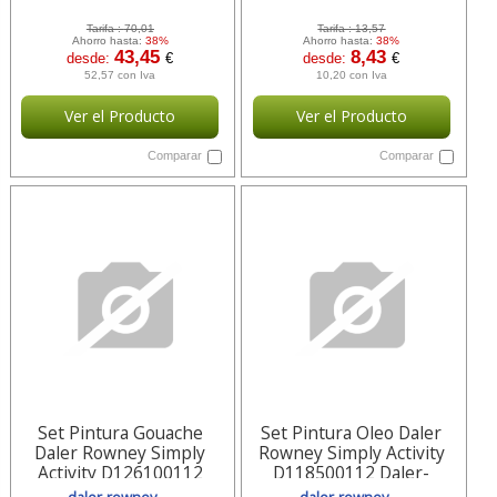
Tarifa :
70,01
Tarifa :
13,57
Ahorro hasta:
38%
Ahorro hasta:
38%
43,45
8,43
desde:
€
desde:
€
52,57 con Iva
10,20 con Iva
Ver el Producto
Ver el Producto
Comparar
Comparar
Set Pintura Gouache
Set Pintura Oleo Daler
Daler Rowney Simply
Rowney Simply Activity
Activity D126100112
D118500112 Daler-
Daler-rowney
rowney