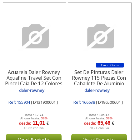
Envío Gratis
Acuarela Daler Rowney
Set De Pinturas Daler
Aquafine Travel Set Con
Rowney 115 Piezas Con
Pincel Caja De 12 Colores
Caballete De Aluminio
D131900001 Daler-
Plegable D196500604
daler-rowney
daler-rowney
rowney
Daler-rowney
Ref: 155904
[ D131900001 ]
Ref: 166638
[ D196500604 ]
Tarifa :
17,74
Tarifa :
105,47
Ahorro hasta:
38%
Ahorro hasta:
38%
11,01
65,46
desde:
€
desde:
€
13,32 con Iva
79,21 con Iva
Ver el Producto
Ver el Producto