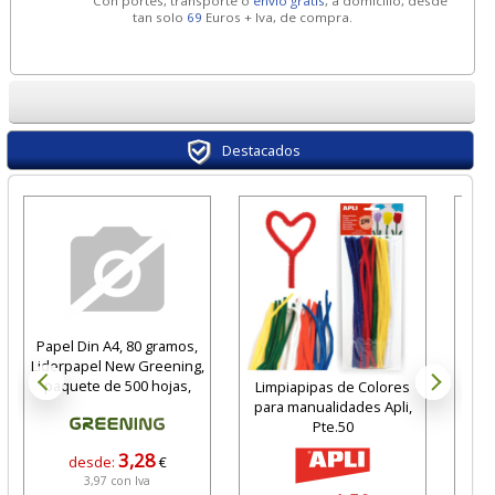
Con portes, transporte o
envío gratis
, a domicilio, desde
tan solo
69
Euros + Iva, de compra.
Destacados
Papel Din A4, 80 gramos,
Liderpapel New Greening,
paquete de 500 hojas,
Limpiapipas de Colores
para manualidades Apli,
Magn
Pte.50
3,28
desde:
€
3,97 con Iva