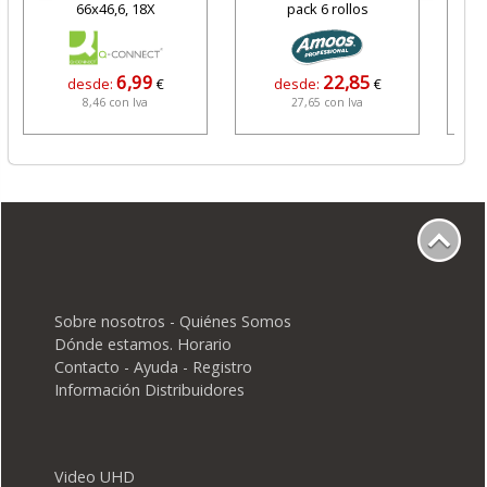
66x46,6, 18X
pack 6 rollos
6,99
22,85
desde:
€
desde:
€
8,46 con Iva
27,65 con Iva
Sobre nosotros - Quiénes Somos
Dónde estamos. Horario
Contacto - Ayuda - Registro
Información Distribuidores
Video UHD