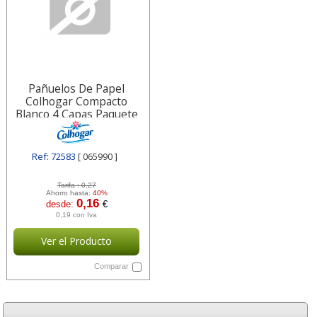
Pañuelos De Papel
Colhogar Compacto
Blanco 4 Capas Paquete
De 8 Pañuelos 065990
Ref: 72583
[ 065990 ]
Tarifa :
0,27
Ahorro hasta:
40%
0,16
desde:
€
0,19 con Iva
Ver el Producto
Comparar