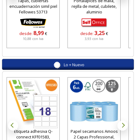
Tapas, cubiertas
Portalápices de malla,
Car
encuadernación simil piel
rejilla de metal, cubilete,
man
Fellowes 53713
aluminio
8,99
3,25
desde:
€
desde:
€
10,88 con Iva
3,93 con Iva
Lo + Nuevo
Etiqueta adhesiva Q-
Papel secamanos Amoos
Papel
connect KFf01583,
2 Capas Professional,