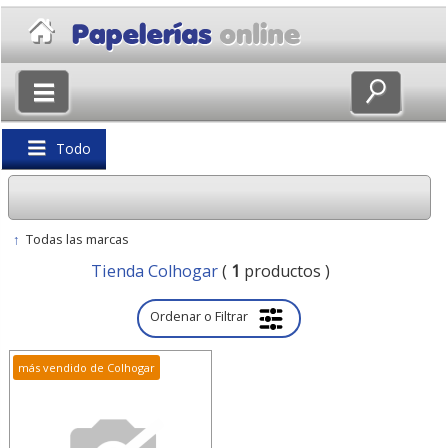
×
Volver
Todo
↑
Todas las marcas
Tienda Colhogar
(
1
productos )
Ordenar o Filtrar
más vendido de Colhogar