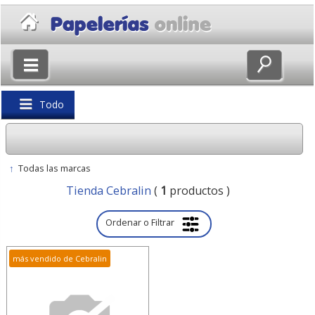
×
Volver
Todo
↑
Todas las marcas
Tienda Cebralin
(
1
productos )
Ordenar o Filtrar
más vendido de Cebralin