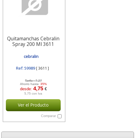
Quitamanchas Cebralin
Spray 200 Ml 3611
cebralin
Ref: 59989
[ 3611 ]
Tarifa :
7,27
Ahorro hasta:
35%
4,75
desde:
€
5,75 con Iva
Ver el Producto
Comparar