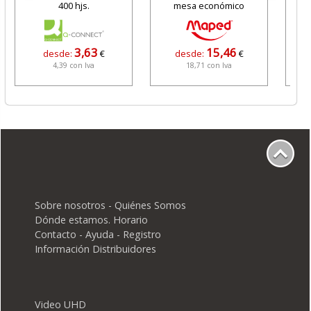
400 hjs.
mesa económico
3,63
15,46
desde:
€
desde:
€
4,39 con Iva
18,71 con Iva
Sobre nosotros - Quiénes Somos
Dónde estamos. Horario
Contacto - Ayuda - Registro
Información Distribuidores
Video UHD