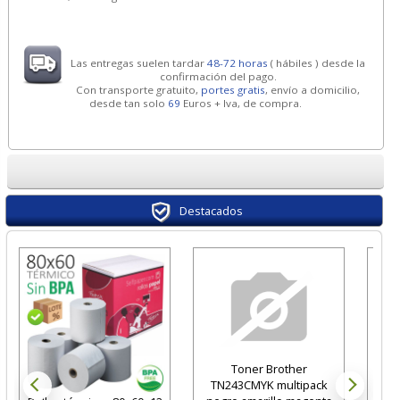
Las entregas suelen tardar
48-72 horas
( hábiles ) desde la
confirmación del pago.
Con transporte gratuito,
portes gratis
, envío a domicilio,
desde tan solo
69
Euros + Iva, de compra.
Destacados
Toner Brother
Ag
TN243CMYK multipack
Fuen