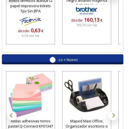
negro amarillo magenta
Rollos térmicos 80x60x12
cian DCP-l3510cdw hl-
papel impresora tickets
l3270cd
Tpv Sin BPA
160,13
desde:
€
193,76 con Iva
0,63
desde:
€
0,76 con Iva
Lo + Nuevo
Notas adhesivas tonos
Maped Maxi Office,
Pis
pastel Q-Connect KF01347
Organizador escritorio o
conn