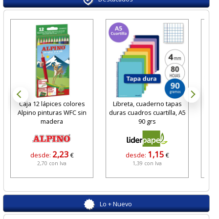
Caja 12 lápices colores
Libreta, cuaderno tapas
Alpino pinturas WFC sin
duras cuadros cuartilla, A5
adh
madera
90 grs
2,23
1,15
desde:
€
desde:
€
2,70 con Iva
1,39 con Iva
Lo + Nuevo