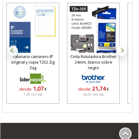
Talonario camarero 8º
Cinta Rotuladora Brother
Tón
original y copia T252 Zig
24mm, blanco sobre
ori
Zag
negro
1,07
21,74
desde:
€
desde:
€
1,29 con Iva
26,31 con Iva