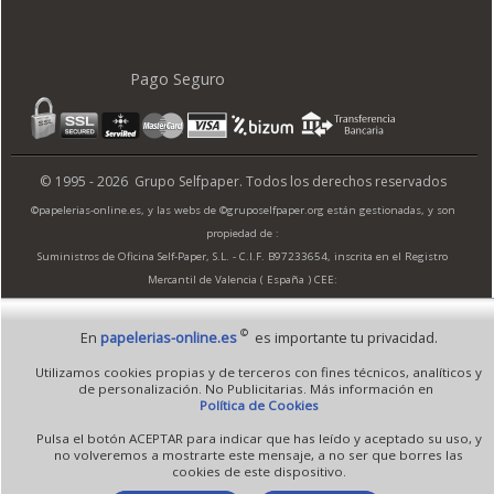
Pago Seguro
© 1995 - 2026 Grupo Selfpaper.
Todos los derechos reservados
©papelerias-online.es, y las webs de ©gruposelfpaper.org están gestionadas, y son
propiedad de :
Suministros de Oficina Self-Paper, S.L. - C.I.F. B97233654, inscrita en el Registro
Mercantil de Valencia ( España ) CEE:
Tomo 7263, Libro 4565, Folio 1, Sección 8, Hoja V-85203.
©
En
papelerias-online.es
es importante tu privacidad.
Utilizamos cookies propias y de terceros con fines técnicos, analíticos y
Móvil / Tablet - Bot mozilla/5.0 (linux; android 14; pixel 8)
de personalización. No Publicitarias. Más información en
applewebkit/537.36 (khtml, like gecko) chrome/131.0.0.0 mobile
Política de Cookies
safari/537.36; claudebot/1.0; +claudebot@anthropic.com) - Google
Pulsa el botón ACEPTAR para indicar que has leído y aceptado su uso, y
Chrome
no volveremos a mostrarte este mensaje, a no ser que borres las
Ip: 216.73.217.126 -
↑ 934 → 467 ppp
cookies de este dispositivo.