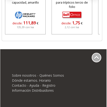
capacidad, amarillo
para trípticos tercio de
Rosa
folio
111,89
1,75
desde:
€
desde:
€
135,39 con Iva
2,12 con Iva
Sobre nosotros - Quiénes Somos
Dónde estamos. Horario
Contacto - Ayuda - Registro
Información Distribuidores