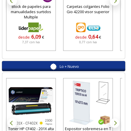
Block de papeles para
Carpetas colgantes Folio
Fund
manualidades surtidos
Gio 42200 visor superior
BA
Multiple
6,09
0,64
desde:
€
desde:
€
7,37 con Iva
0,77 con Iva
Lo + Nuevo
Toner HP CF402 - 201X alta
Expositor sobremesa en T
Car