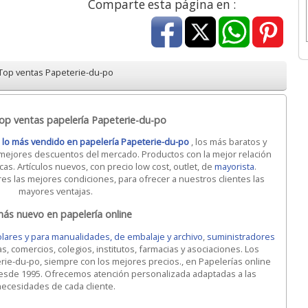
Comparte esta página en :
Top ventas Papeterie-du-po
op ventas papelería Papeterie-du-po
n
lo más vendido en papelería Papeterie-du-po
, los más baratos y
 mejores descuentos del mercado. Productos con la mejor relación
cas. Artículos nuevos, con precio low cost, outlet, de
mayorista
.
 las mejores condiciones, para ofrecer a nuestros clientes las
mayores ventajas.
ás nuevo en papelería online
lares y para manualidades, de embalaje y archivo
,
suministradores
, comercios, colegios, institutos, farmacias y asociaciones. Los
e-du-po, siempre con los mejores precios., en Papelerías online
esde 1995. Ofrecemos atención personalizada adaptadas a las
necesidades de cada cliente.