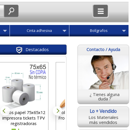
Cinta adhesiva
Bolígrafos
Contacto / Ayuda
Destacados
Boligra
Qconne
¿ Tienes alguna
des
duda ?
0
Lo + Vendido
Rollos papel 75x65x12
Bolígrafo Bic 4 colores
Los Materiales
impresora tickets TPV
Frozen, Oro congelado
más vendidos
registradoras