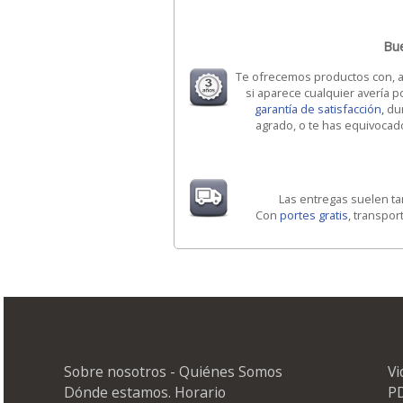
Bue
Te ofrecemos productos con, 
si aparece cualquier avería 
garantía de satisfacción,
dur
agrado, o te has equivocado
Las entregas suelen t
Con
portes gratis
, transpor
Sobre nosotros - Quiénes Somos
V
Dónde estamos. Horario
PD