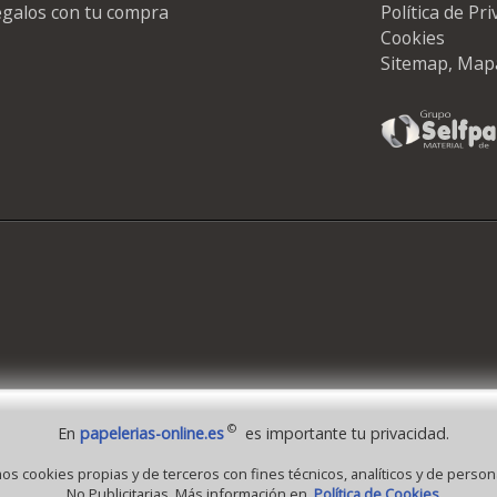
galos con tu compra
Política de Pr
Cookies
Sitemap, Map
©
En
papelerias-online.es
es importante tu privacidad.
 1995 - 2026 Grupo Selfpaper.
Todos los derechos reservados
mos cookies propias y de terceros con fines técnicos, analíticos y de person
No Publicitarias. Más información en
Política de Cookies