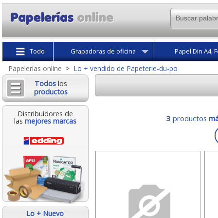
Todo
Grapadoras de oficina
Papel Din A4, F
Papelerías online
>
Lo + vendido de Papeterie-du-po
Todos
los
productos
Distribuidores de
3
productos
má
las
mejores marcas
Lo + Nuevo