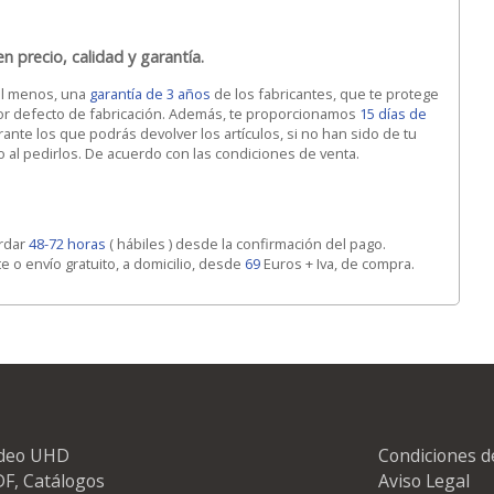
n precio, calidad y garantía.
al menos, una
garantía de 3 años
de los fabricantes, que te protege
por defecto de fabricación. Además, te proporcionamos
15 días de
ante los que podrás devolver los artículos, si no han sido de tu
 al pedirlos. De acuerdo con las condiciones de venta.
ardar
48-72 horas
( hábiles ) desde la confirmación del pago.
te o envío gratuito, a domicilio, desde
69
Euros + Iva, de compra.
ideo UHD
Condiciones d
F, Catálogos
Aviso Legal