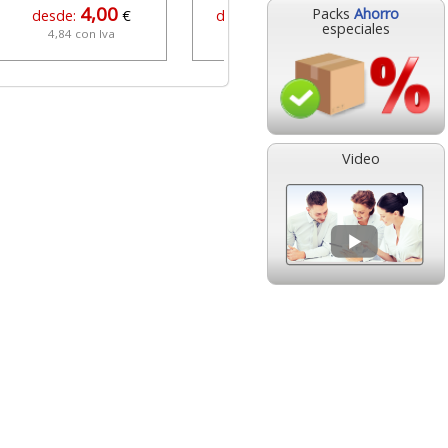
4,00
329,95
Packs
Ahorro
desde:
€
desde:
€
especiales
4,84 con Iva
399,24 con Iva
Video