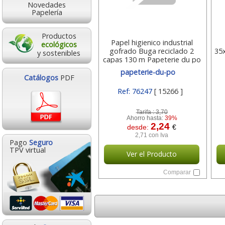
Novedades
Papelería
Productos
Papel higienico industrial
ecológicos
gofrado Buga reciclado 2
35
y sostenibles
capas 130 m Papeterie du po
Papeterie-du-po
papeterie-du-po
Catálogos
PDF
Ref: 76247
[ 15266 ]
Tarifa :
3,70
Ahorro hasta:
39%
2,24
desde:
€
2,71 con Iva
Pago
Seguro
TPV virtual
Ver el Producto
Comparar