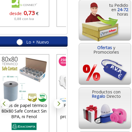
tu Pedido
en
24-72
0,73
1,95
desde:
€
desde:
€
horas
0,88 con Iva
2,36 con Iva
Lo + Nuevo
Ofertas
y
Promociones
Ceras b
des
Productos con
2
Regalo
Directo
Rollos de papel térmico
Fellowes LX Venus
80x80 Safe Contact Sin
plastificadora
BPA, ni Fenol
profesional hasta 250
miras