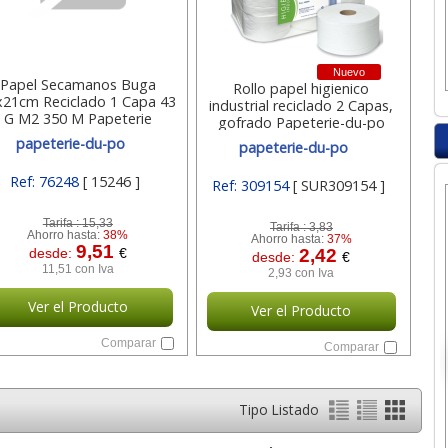
Nuevo
Papel Secamanos Buga
Rollo papel higienico
x21cm Reciclado 1 Capa 43
industrial reciclado 2 Capas,
G M2 350 M Papeterie
gofrado Papeterie-du-po
Papeterie-du-po
papeterie-du-po
papeterie-du-po
Ref: 76248
[ 15246 ]
Ref: 309154
[ SUR309154 ]
Tarifa :
15,33
Tarifa :
3,83
Ahorro hasta:
38%
Ahorro hasta:
37%
9,51
desde:
€
2,42
desde:
€
11,51 con Iva
2,93 con Iva
Ver el Producto
Ver el Producto
Comparar
Comparar
Tipo Listado