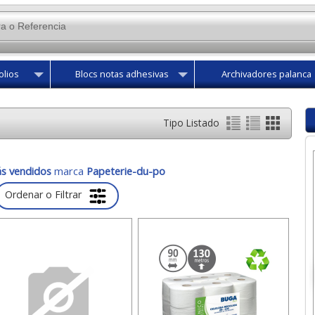
olios
Blocs notas adhesivas
Archivadores palanca
Tipo Listado
s vendidos
marca
Papeterie-du-po
Ordenar o Filtrar