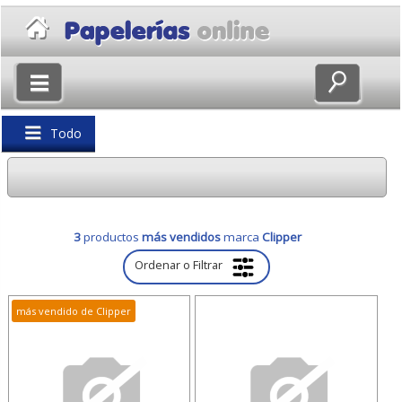
×
Volver
Todo
3
productos
más vendidos
marca
Clipper
Ordenar o Filtrar
más vendido de Clipper