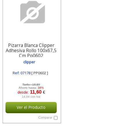
Pizarra Blanca Clipper
Adhesiva Rollo 100x67,5
Cm Pp0602
clipper
Ref: 07178
[ PP0602 ]
Tarifa :
18,69
Ahorro hasta:
38%
11,60
desde:
€
14,04 con Iva
Ver el Producto
Comparar