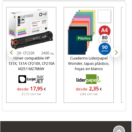
Toner compatible HP
Cuaderno Liderpapel
Fabe
131X, 131A CF210X, CF210A
Wonder, tapas plástico,
tint
M251 M276NW
hojas en blanco
17,95
2,35
desde:
€
desde:
€
21,72 con Iva
2,84 con Iva