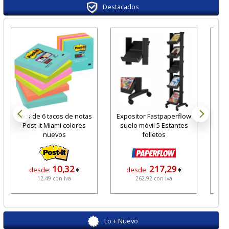
Destacados
Re
Qc
Pack de 6 tacos de notas
Expositor Fastpaperflow
Post-it Miami colores
suelo móvil 5 Estantes
nuevos
folletos
10,32
217,29
desde:
€
desde:
€
12,49 con Iva
262,92 con Iva
Lo + Nuevo