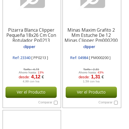
Pizarra Blanca Clipper
Minas Maxim Grafito 2
Pequeña 18x26 Cm Con
Mm Estuche De 12
Rotulador Pp0213
Minas Clipper Pm000200
clipper
clipper
Ref: 23340
[ PP0213 ]
Ref: 04984
[ PM000200 ]
Tarifa :
4,73
Tarifa :
2,31
Ahorro hasta:
13%
Ahorro hasta:
43%
4,12
1,31
desde:
€
desde:
€
4,99 con Iva
1,59 con Iva
Ver el Producto
Ver el Producto
Comparar
Comparar