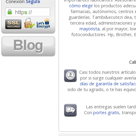
Conexión
Segura
cómo elegir
los productos adecua
farmacias, autónomos, centros e
guarderías. Tambi&ecute;n dea, t
tercera edad, administraciones y
mayorista
, al por mayor, lo
fotoconductores. Hp, Brother, 
Cal
Casi todos nuestros artícul
por si surge cualquier aver
días de garantía de satisfac
sido de tu agrado, o te has equiv
Las entregas suelen tar
Con
portes gratis
, transp