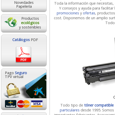
Novedades
Toda la información que necesitas, 
Papelería
Y consejos y ayuda para facilitar
promociones
y
ofertas
, producto
cost. Disponemos de un
amplio sur
Productos
Todos
ecológicos
y sostenibles
Catálogos
PDF
Pago
Seguro
TPV virtual
C
Todo tipo de
tóner compatible
particulares
desde 1995. Somo
importantes fabricantes. Asesorami