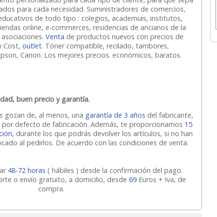
dos para cada necesidad. Suministradores de comercios,
ducativos de todo tipo : colegios, academias, institutos,
iendas online, e-commerces, residencias de ancianos de la
 asociaciones.
Venta
de productos nuevos con precios de
w Cost,
outlet
. Tóner compatible, recilado, tambores,
Epson, Canon. Los mejores precios. económicos, baratos.
idad, buen precio y garantía.
os gozan de, al menos, una
garantía de 3 años
del fabricante,
ía por defecto de fabricación. Además, te proporcionamos
15
ción,
durante los que podrás devolver los artículos, si no han
ocado al pedirlos. De acuerdo con las condiciones de venta.
dar
48-72 horas
( hábiles ) desde la confirmación del pago.
orte o envío gratuito, a domicilio, desde
69
Euros + Iva, de
compra.