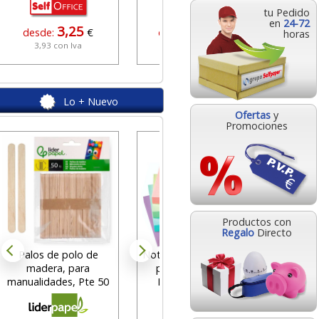
tu Pedido
en
24-72
3,25
44,49
desde:
€
desde:
€
horas
3,93 con Iva
53,83 con Iva
Lo + Nuevo
Ofertas
y
Promociones
Bolígraf
Frixio
des
Productos con
2
Regalo
Directo
Palos de polo de
Notas adhesivas tonos
madera, para
pastel Q-Connect
manualidades, Pte 50
KF01347 400 hjs.
palitos