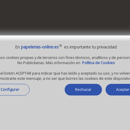
©
En
papelerias-online.es
es importante tu privacidad.
 1995 - 2026 Grupo Selfpaper.
Todos los derechos reservados
mos cookies propias y de terceros con fines técnicos, analíticos y de person
No Publicitarias. Más información en
Política de Cookies
-online.es, y las webs de ©gruposelfpaper.org están gestionadas, y son propiedad de 
a Self-Paper, S.L. - C.I.F. B97233654, inscrita en el Registro Mercantil de Valencia ( Esp
 el botón ACEPTAR para indicar que has leído y aceptado su uso, y no volv
mostrarte este mensaje, a no ser que borres las cookies de este dispositiv
Tomo 7263, Libro 4565, Folio 1, Sección 8, Hoja V-85203.
Configurar
Rechazar
Aceptar
5.0 (macintosh; intel mac os x 10_15_7)
6 (khtml, like gecko) chrome/131.0.0.0
ot/1.0; +claudebot@anthropic.com) - Google
Chrome
Ip: 216.73.216.196 -
↑ 1024 → 1344 ppp