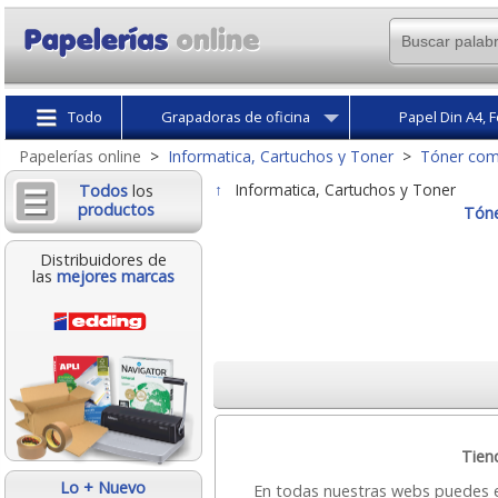
Todo
Grapadoras de oficina
Papel Din A4, F
Papelerías online
>
Informatica, Cartuchos y Toner
>
Tóner com
↑
Informatica, Cartuchos y Toner
Todos
los
productos
Tóne
Distribuidores de
las
mejores marcas
Tien
Lo + Nuevo
En todas nuestras webs puedes 