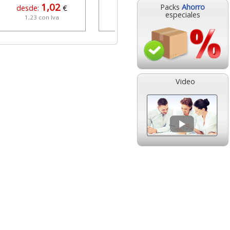
1,02
3,63
Packs
Ahorro
desde:
€
desde:
€
especiales
1,23 con Iva
4,39 con Iva
Video