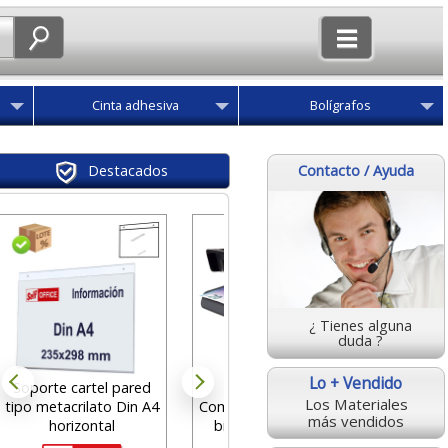
Cinta adhesiva
Bolígrafos
Contacto / Ayuda
Destacados
Clickead
pers
¿ Tienes alguna
des
duda ?
4
Lo + Vendido
Soporte cartel pared
Safescan 50,
Los Materiales
tipo metacrilato Din A4
Comprobador detector
más vendidos
horizontal
billetes ultravioleta