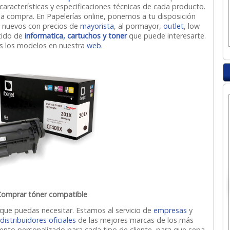
características y especificaciones técnicas de cada producto.
 la compra. En Papelerías online, ponemos a tu disposición
s nuevos con precios de
mayorista
, al pormayor,
outlet
, low
tido de
informatica, cartuchos y toner
que puede interesarte.
 los modelos en nuestra
web.
omprar tóner compatible
que puedas necesitar. Estamos al servicio de
empresas
y
s
distribuidores oficiales
de las mejores marcas de los más
ento personalizado para cada tipo de cliente, para que sepa