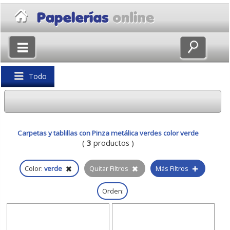
×
Volver
Todo
Carpetas y tablillas con Pinza metálica verdes color verde
(
3
productos )
Color:
verde
Quitar Filtros
Más Filtros
Orden: