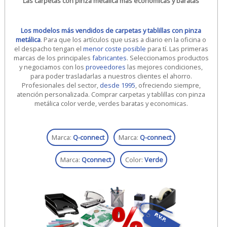
Las carpetas con pinza metálica más económicas y baratas
Los modelos más vendidos de carpetas y tablillas con pinza
metálica
. Para que los artículos que usas a diario en la oficina o
el despacho tengan el
menor coste posible
para tí. Las primeras
marcas de los principales
fabricantes
. Seleccionamos productos
y negociamos con los
proveedores
las mejores condiciones,
para poder trasladarlas a nuestros clientes el ahorro.
Profesionales del sector,
desde 1995
, ofreciendo siempre,
atención personalizada. Comprar carpetas y tablillas con pinza
metálica color verde, verdes baratas y economicas.
Marca:
Q-connect
Marca:
Q-connect
Marca:
Qconnect
Color:
Verde