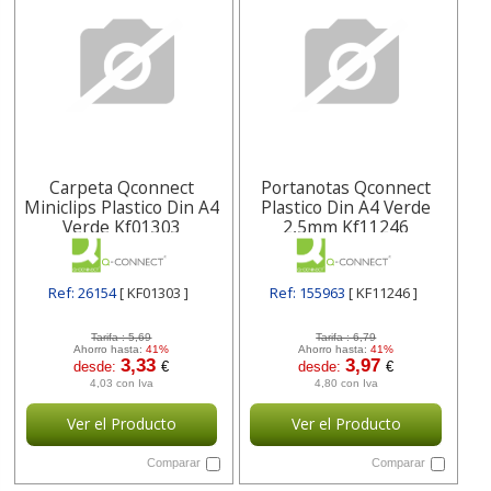
Carpeta Qconnect
Portanotas Qconnect
Miniclips Plastico Din A4
Plastico Din A4 Verde
Verde Kf01303
2,5mm Kf11246
Ref: 26154
[ KF01303 ]
Ref: 155963
[ KF11246 ]
Tarifa :
5,69
Tarifa :
6,79
Ahorro hasta:
41%
Ahorro hasta:
41%
3,33
3,97
desde:
€
desde:
€
4,03 con Iva
4,80 con Iva
Ver el Producto
Ver el Producto
Comparar
Comparar