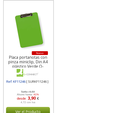
Nuevo
Placa portanotas con
pinza miniclip, Din A4
plástico Verde Q-
connect
Ref: KF11246
[ SURKF11246 ]
Tarifa :
6,59
Ahorro hasta:
41%
3,90
desde:
€
4,72 con Iva
Ver el Producto