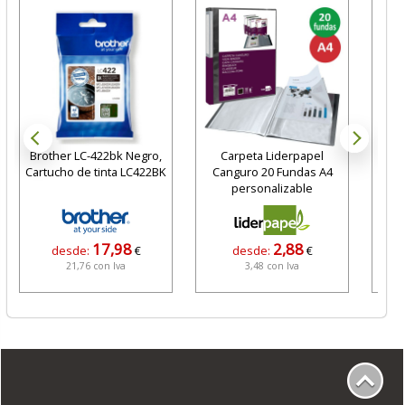
Brother LC-422bk Negro,
Carpeta Liderpapel
Ta
Cartucho de tinta LC422BK
Canguro 20 Fundas A4
bolsi
personalizable
17,98
2,88
desde:
€
desde:
€
21,76 con Iva
3,48 con Iva