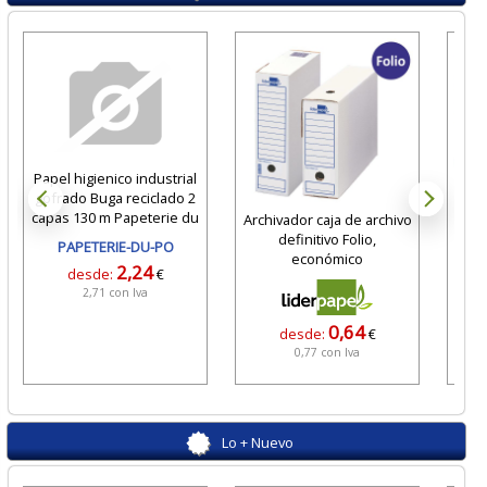
Papel higienico industrial
gofrado Buga reciclado 2
capas 130 m Papeterie du
Archivador caja de archivo
definitivo Folio,
adh
PAPETERIE-DU-PO
económico
2,24
desde:
€
2,71 con Iva
0,64
desde:
€
0,77 con Iva
Lo + Nuevo