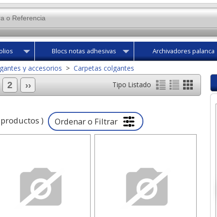
olios
Blocs notas adhesivas
Archivadores palanca
gantes y accesorios
>
Carpetas colgantes
2
››
Tipo Listado
productos )
Ordenar o Filtrar