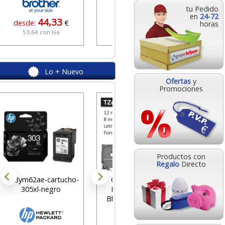
8,39
desde:
€
tu Pedido
10,15 con Iva
en
24-72
44,33
desde:
€
horas
53,64 con Iva
Lo + Nuevo
Ofertas
y
Promociones
Liderpa
plástic
2
desd
Productos con
16
Regalo
Directo
hp-3ym62ae-cartucho-
Cinta Rotuladora
305xl-negro
Brother TZe-335
Blanco sobre negro