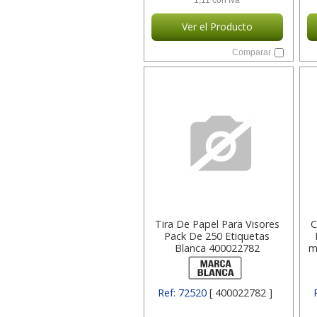
1,11 con Iva
Ver el Producto
Comparar
Tira De Papel Para Visores
C
Pack De 250 Etiquetas
Blanca 400022782
m
Ref: 72520
[ 400022782 ]