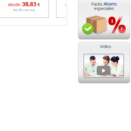
38,83
17,38
Packs
Ahorro
desde:
€
desde:
€
especiales
46,98 con Iva
21,03 con Iva
Video