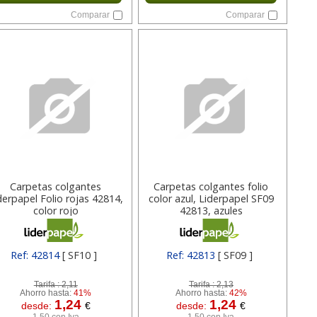
Comparar
Comparar
Carpetas colgantes
Carpetas colgantes folio
derpapel Folio rojas 42814,
color azul, Liderpapel SF09
color rojo
42813, azules
Ref: 42814
[ SF10 ]
Ref: 42813
[ SF09 ]
Tarifa :
2,11
Tarifa :
2,13
Ahorro hasta:
41%
Ahorro hasta:
42%
1,24
1,24
desde:
€
desde:
€