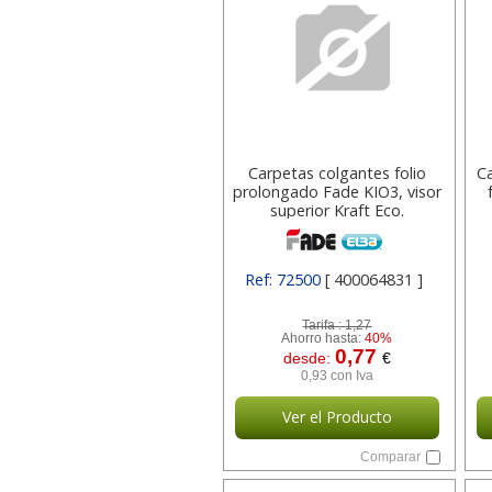
Carpetas colgantes folio
C
prolongado Fade KIO3, visor
superior Kraft Eco.
Ref: 72500
[ 400064831 ]
Tarifa :
1,27
Ahorro hasta:
40%
0,77
desde:
€
0,93 con Iva
Ver el Producto
Comparar