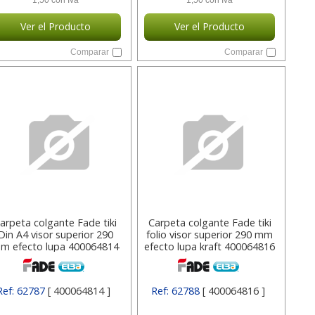
1,50 con Iva
1,50 con Iva
Ver el Producto
Ver el Producto
Comparar
Comparar
arpeta colgante Fade tiki
Carpeta colgante Fade tiki
Din A4 visor superior 290
folio visor superior 290 mm
m efecto lupa 400064814
efecto lupa kraft 400064816
Ref: 62787
[ 400064814 ]
Ref: 62788
[ 400064816 ]