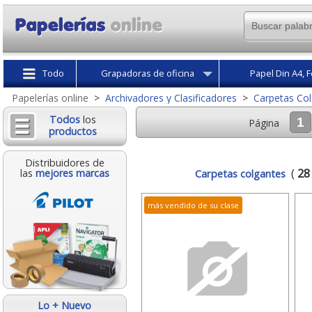
Todo
Grapadoras de oficina
Papel Din A4, F
Papelerías online
>
Archivadores y Clasificadores
>
Carpetas Col
Todos
los
1
Página
productos
Distribuidores de
(
28
Carpetas colgantes
las
mejores marcas
más vendido de su clase
Lo + Nuevo