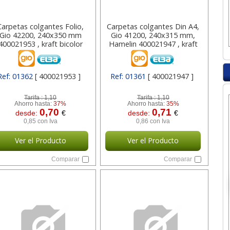
Carpetas colgantes Folio,
Carpetas colgantes Din A4,
Gio 42200, 240x350 mm
Gio 41200, 240x315 mm,
400021953 , kraft bicolor
Hamelin 400021947 , kraft
bicolor
Ref: 01362
[ 400021953 ]
Ref: 01361
[ 400021947 ]
Tarifa :
1,10
Tarifa :
1,10
Ahorro hasta:
37%
Ahorro hasta:
35%
0,70
0,71
desde:
€
desde:
€
0,85 con Iva
0,86 con Iva
Ver el Producto
Ver el Producto
Comparar
Comparar