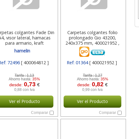
rpetas colgantes Fade Din
Carpetas colgantes folio
A4, visor lateral, hamacas
prolongado Gio 43200,
para armario, kraft
240x375 mm, 400021952 ,
económicas Hamelin
kraft
hamelin
Ref: 72496
[ 400064812 ]
Ref: 01364
[ 400021952 ]
Tarifa :
1,13
Tarifa :
1,27
Ahorro hasta:
35%
Ahorro hasta:
35%
0,73
0,82
desde:
€
desde:
€
0,88 con Iva
0,99 con Iva
Ver el Producto
Ver el Producto
Comparar
Comparar