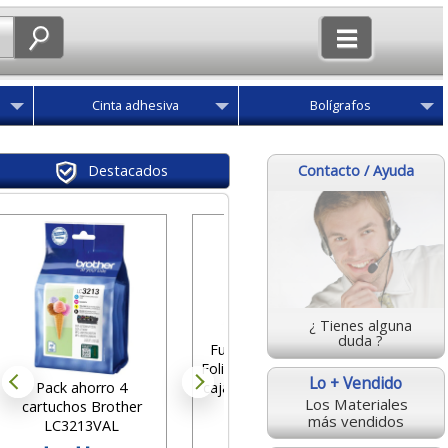
Cinta adhesiva
Bolígrafos
Contacto / Ayuda
Destacados
Rotulad
Vbo
Beg
¿ Tienes alguna
des
duda ?
Fundas multitaladro
1
Folio Cristal, 80 micras,
Lo + Vendido
Pack ahorro 4
caja 100 uds. KF15038
Los Materiales
cartuchos Brother
más vendidos
LC3213VAL