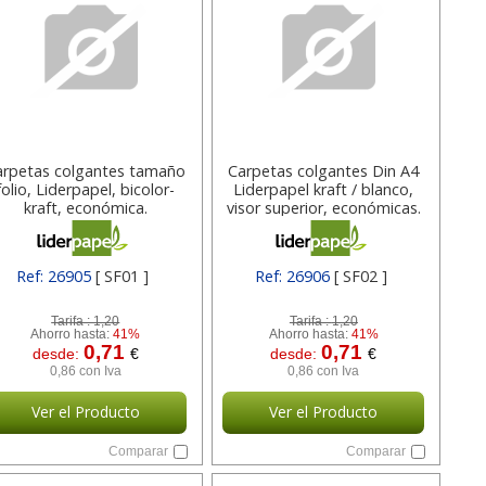
arpetas colgantes tamaño
Carpetas colgantes Din A4
folio, Liderpapel, bicolor-
Liderpapel kraft / blanco,
kraft, económica.
visor superior, económicas.
Ref: 26905
[ SF01 ]
Ref: 26906
[ SF02 ]
Tarifa :
1,20
Tarifa :
1,20
Ahorro hasta:
41%
Ahorro hasta:
41%
0,71
0,71
desde:
€
desde:
€
0,86 con Iva
0,86 con Iva
Ver el Producto
Ver el Producto
Comparar
Comparar