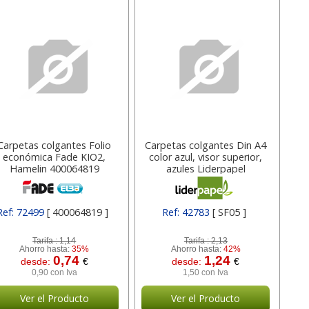
Carpetas colgantes Folio
Carpetas colgantes Din A4
económica Fade KIO2,
color azul, visor superior,
Hamelin 400064819
azules Liderpapel
Ref: 72499
[ 400064819 ]
Ref: 42783
[ SF05 ]
Tarifa :
1,14
Tarifa :
2,13
Ahorro hasta:
35%
Ahorro hasta:
42%
0,74
1,24
desde:
€
desde:
€
0,90 con Iva
1,50 con Iva
Ver el Producto
Ver el Producto