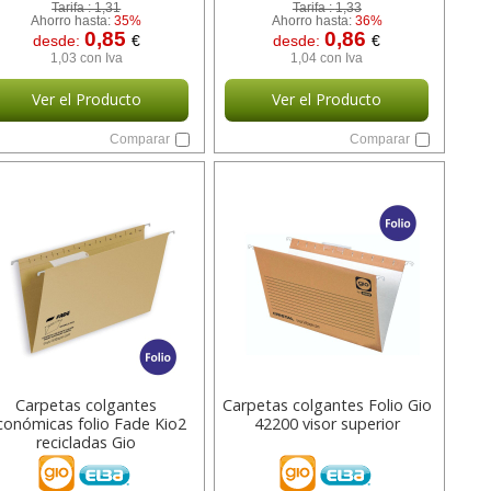
Tarifa :
1,31
Tarifa :
1,33
Ahorro hasta:
35%
Ahorro hasta:
36%
0,85
0,86
desde:
€
desde:
€
1,03 con Iva
1,04 con Iva
Ver el Producto
Ver el Producto
Comparar
Comparar
Carpetas colgantes
Carpetas colgantes Folio Gio
conómicas folio Fade Kio2
42200 visor superior
recicladas Gio