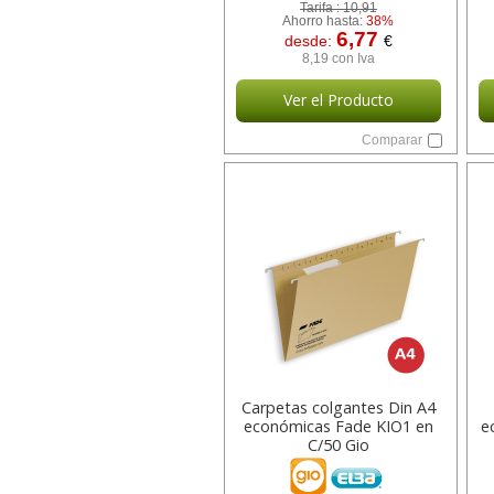
Tarifa :
10,91
Ahorro hasta:
38%
6,77
desde:
€
8,19 con Iva
Ver el Producto
Comparar
Carpetas colgantes Din A4
económicas Fade KIO1 en
e
C/50 Gio