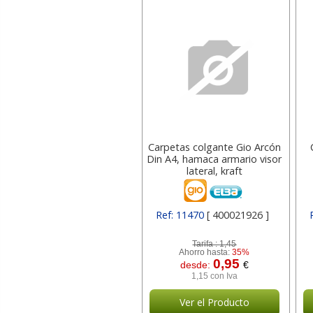
Carpetas colgante Gio Arcón
Din A4, hamaca armario visor
lateral, kraft
Ref: 11470
[ 400021926 ]
Tarifa :
1,45
Ahorro hasta:
35%
0,95
desde:
€
1,15 con Iva
Ver el Producto