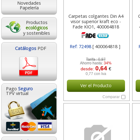
Novedades
Papelería
Carpetas colgantes Din A4
visor superior kraft eco -
Productos
Fade KIO1, 400064818
ecológicos
y sostenibles
Ref: 72498
[ 400064818 ]
Catálogos
PDF
Tarifa :
0,97
Ahorro hasta:
34%
0,64
desde:
€
0,77 con Iva
Ver el Producto
Pago
Seguro
TPV virtual
Comparar