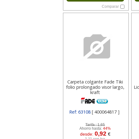
Comparar
Carpeta colgante Fade Tiki
folio prolongado visor largo,
Li
kraft
Ref: 63108
[ 400064817 ]
Tarifa :
1,65
Ahorro hasta:
44%
0,92
desde:
€