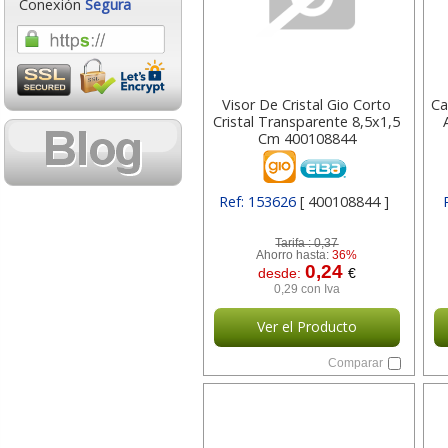
Conexión
Segura
Visor De Cristal Gio Corto
Ca
Cristal Transparente 8,5x1,5
Cm 400108844
Ref: 153626
[ 400108844 ]
Tarifa :
0,37
Ahorro hasta:
36%
0,24
desde:
€
0,29 con Iva
Ver el Producto
Comparar