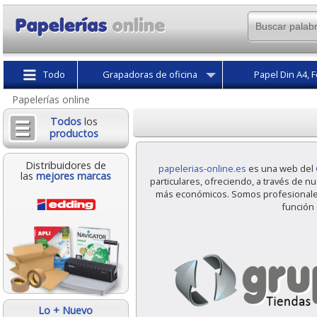
Todo
Grapadoras de oficina
Papel Din A4, F
Papelerías online
Todos
los
productos
Distribuidores de
papelerias-online.es
es una web del
las
mejores marcas
particulares, ofreciendo, a través de n
más económicos. Somos profesionales 
función 
Lo + Nuevo