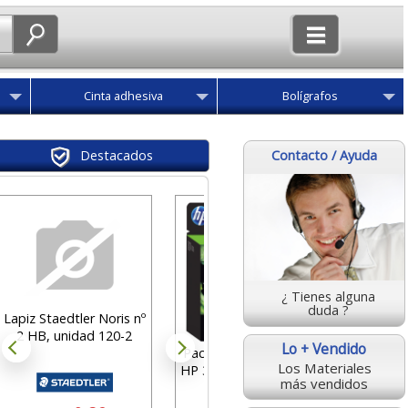
Cinta adhesiva
Bolígrafos
Contacto / Ayuda
Destacados
Cartuli
Amaril
P
¿ Tienes alguna
des
duda ?
Lapiz Staedtler Noris nº
5
2 HB, unidad 120-2
Lo + Vendido
Pack Ahorro Cartuchos
Los Materiales
HP 301Negro + Tricolor
más vendidos