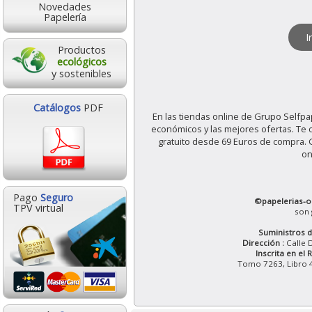
Novedades
Papelería
I
Productos
ecológicos
y sostenibles
Catálogos
PDF
En las tiendas online de Grupo Selfp
económicos y las mejores ofertas. Te
gratuito desde 69 Euros de compra.
on
Pago
Seguro
©papelerias-o
TPV virtual
son 
Suministros de
Dirección :
Calle 
Inscrita en el 
Tomo 7263, Libro 45