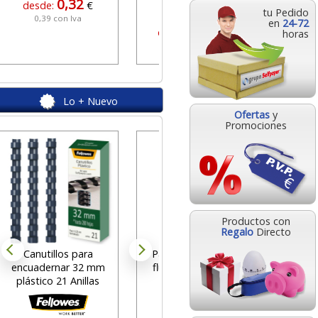
0,32
desde:
€
tu Pedido
0,39 con Iva
en
24-72
43,03
desde:
€
horas
52,07 con Iva
Lo + Nuevo
Ofertas
y
Promociones
Apli
fotog
glossy,
des
Productos con
15
Regalo
Directo
Canutillos para
Pack 4 marcadores
encuadernar 32 mm
fluorescentes tinta
plástico 21 Anillas
líquida surtidos