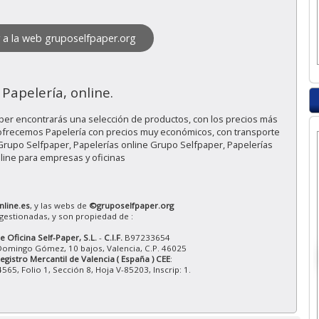
r a la web gruposelfpaper.org
Papelería, online.
aper encontrarás una selección de productos, con los precios más
 ofrecemos Papelería con precios muy económicos, con transporte
Grupo Selfpaper, Papelerías online Grupo Selfpaper, Papelerías
line para empresas y oficinas
nline.es
, y las webs de
©gruposelfpaper.org
gestionadas, y son propiedad de :
 Oficina Self-Paper, S.L.
-
C.I.F.
B97233654
Domingo Gómez, 10 bajos, Valencia, C.P. 46025
Registro Mercantil de Valencia ( España ) CEE
:
65, Folio 1, Sección 8, Hoja V-85203, Inscrip: 1.