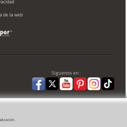
ivacidad
a de la web
Síguenos en :
alización.
: