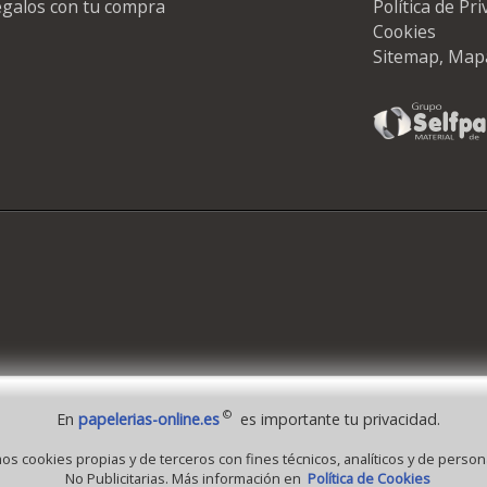
galos con tu compra
Política de Pr
Cookies
Sitemap, Map
©
En
papelerias-online.es
es importante tu privacidad.
 1995 - 2026 Grupo Selfpaper.
Todos los derechos reservados
mos cookies propias y de terceros con fines técnicos, analíticos y de person
No Publicitarias. Más información en
Política de Cookies
-online.es, y las webs de ©gruposelfpaper.org están gestionadas, y son propiedad de 