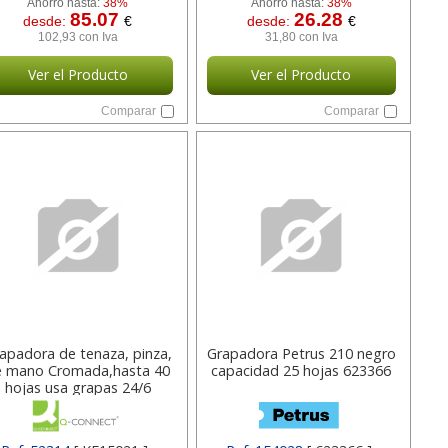
Ahorro hasta:
38%
Ahorro hasta:
38%
85.07
26.28
desde:
€
desde:
€
102,93 con Iva
31,80 con Iva
Ver el Producto
Ver el Producto
Comparar
Comparar
apadora de tenaza, pinza,
Grapadora Petrus 210 negro
e mano Cromada,hasta 40
capacidad 25 hojas 623366
hojas usa grapas 24/6