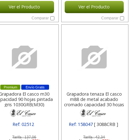
Ver el Producto
Ver el Producto
Comparar
Comparar
Premium
Envío Gratis
Grapadora El casco m30
Grapadora tenaza El casco
apacidad 90 hojas pintada
m88 de metal acabado
gris 1030GRB(M30)
cromado capacidad 30 hojas
Ref: 02512
Ref: 158047
[ 3088CRB ]
[ 1030GRB(M30) ]
Tarifa :
137,06
Tarifa :
42,34