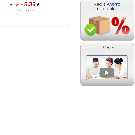
5,36
2,77
Packs
Ahorro
desde:
€
desde:
€
especiales
6,49 con Iva
3,35 con Iva
Video