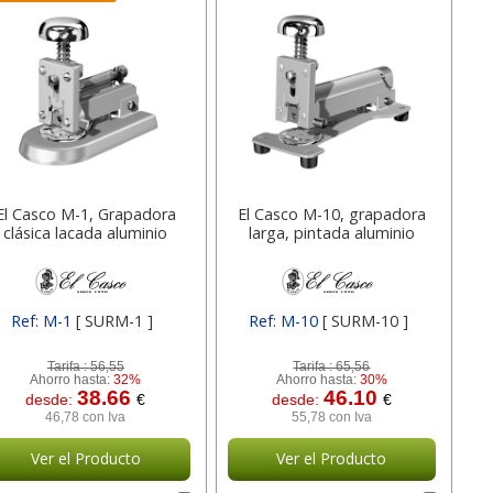
El Casco M-1, Grapadora
El Casco M-10, grapadora
clásica lacada aluminio
larga, pintada aluminio
Ref: M-1
[ SURM-1 ]
Ref: M-10
[ SURM-10 ]
Tarifa :
56,55
Tarifa :
65,56
Ahorro hasta:
32%
Ahorro hasta:
30%
38.66
46.10
desde:
€
desde:
€
46,78 con Iva
55,78 con Iva
Ver el Producto
Ver el Producto