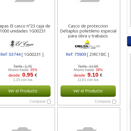
apas El casco nº23 caja de
Casco de proteccion
1000 unidades 1G00231
Deltaplus polietileno especial
para obra y trabajos
electricos de
Ref: 03744
[ 1G00231 ]
Ref: 75909
[ ZIRC1BC ]
Tarifa :
1,45
Tarifa :
14,66
Ahorro hasta:
35%
Ahorro hasta:
38%
0.95
9.10
desde:
€
desde:
€
1,15 con Iva
11,01 con Iva
Ver el Producto
Ver el Producto
Comparar
Comparar