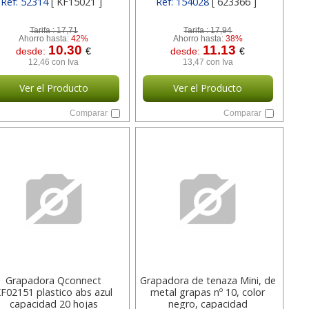
Ref: 52314
[ KF15021 ]
Ref: 154028
[ 623366 ]
Tarifa :
17,71
Tarifa :
17,94
Ahorro hasta:
42%
Ahorro hasta:
38%
10.30
11.13
desde:
€
desde:
€
12,46 con Iva
13,47 con Iva
Ver el Producto
Ver el Producto
Comparar
Comparar
Grapadora Qconnect
Grapadora de tenaza Mini, de
F02151 plastico abs azul
metal grapas nº 10, color
capacidad 20 hojas
negro, capacidad