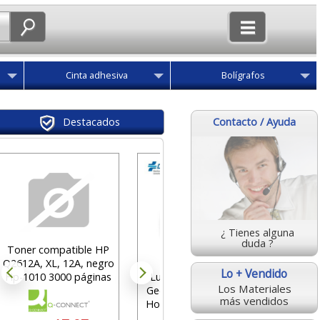
Cinta adhesiva
Bolígrafos
Contacto / Ayuda
Destacados
Libreta
estrec
mm, 
¿ Tienes alguna
des
duda ?
Toner compatible HP
2
Q2612A, XL, 12A, negro
Lo + Vendido
Luz Emergencia V16
Hp-1010 3000 páginas
Los Materiales
Geolocalizada Groovy
KF15057
más vendidos
Homologada DGT 3.0