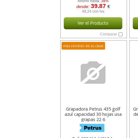
Ahorro hasta:
38%
39.87
desde:
€
48,24 con Iva
Ver el Producto
Comparar
más vendido de su clase
Grapadora Petrus 435 golf
Gr
azul capacidad 30 hojas usa
d
grapas 22 6