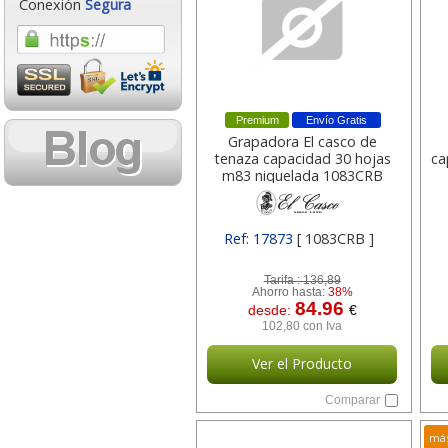
Conexión
Segura
Premium
Envío Gratis
Grapadora El casco de
tenaza capacidad 30 hojas
ca
m83 niquelada 1083CRB
Ref: 17873
[ 1083CRB ]
Tarifa :
136,89
Ahorro hasta:
38%
84.96
desde:
€
102,80 con Iva
Ver el Producto
Comparar
más