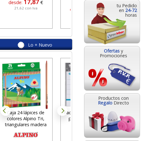
GROOVY
17,87
desde:
€
tu Pedido
31,96
21,62 con Iva
desde:
€
en
24-72
horas
38,67 con Iva
Lo + Nuevo
Ofertas
y
Promociones
HP 
Cartuch
c
des
Productos con
25
Regalo
Directo
Caja 24 lápices de
Pack 10 etiquetas Elba
colores Alpino Tri,
para lomo lomera
triangulares madera
archivadores