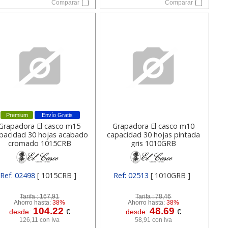
Comparar
Comparar
Premium
Envío Gratis
Grapadora El casco m15
Grapadora El casco m10
pacidad 30 hojas acabado
capacidad 30 hojas pintada
cromado 1015CRB
gris 1010GRB
Ref: 02498
[ 1015CRB ]
Ref: 02513
[ 1010GRB ]
Tarifa :
167,91
Tarifa :
78,46
Ahorro hasta:
38%
Ahorro hasta:
38%
104.22
48.69
desde:
€
desde:
€
126,11 con Iva
58,91 con Iva