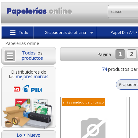
Todo
Grapadoras de oficina
Papel Din A4, F
Papelerías online
Todos
los
1
2
Página
productos
74
productos par
Distribuidores de
las
mejores marcas
Grapadora
más vendido de El-casco
Lo + Nuevo