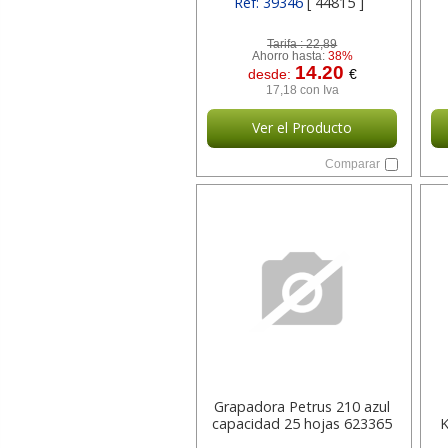
Ref: 39346
[ 44815 ]
Tarifa :
22,89
Ahorro hasta:
38%
14.20
desde:
€
17,18 con Iva
Ver el Producto
Comparar
Grapadora Petrus 210 azul
capacidad 25 hojas 623365
K