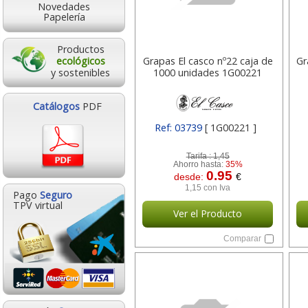
Novedades
Papelería
Productos
ecológicos
Grapas El casco nº22 caja de
Gr
y sostenibles
1000 unidades 1G00221
Catálogos
PDF
Ref: 03739
[ 1G00221 ]
Tarifa :
1,45
Ahorro hasta:
35%
0.95
desde:
€
1,15 con Iva
Pago
Seguro
TPV virtual
Ver el Producto
Comparar