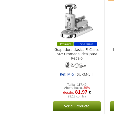
Premium
Envío Gratis
Grapadora clasica El Casco
M-5 Cromada ideal para
Regalo
Ref: M-5
[ SURM-5 ]
Tarifa :
117,49
Ahorro hasta:
30%
81.97
desde:
€
99,18 con Iva
Ver el Producto