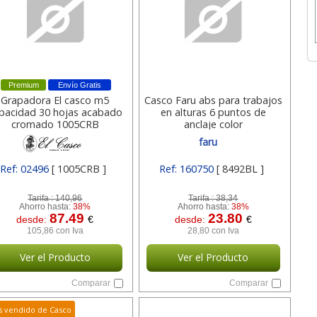
Premium
Envío Gratis
Grapadora El casco m5
Casco Faru abs para trabajos
pacidad 30 hojas acabado
en alturas 6 puntos de
cromado 1005CRB
anclaje color
faru
Ref: 02496
[ 1005CRB ]
Ref: 160750
[ 8492BL ]
Tarifa :
140,96
Tarifa :
38,34
Ahorro hasta:
38%
Ahorro hasta:
38%
87.49
23.80
desde:
€
desde:
€
105,86 con Iva
28,80 con Iva
Ver el Producto
Ver el Producto
Comparar
Comparar
 vendido de Casco