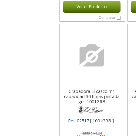
Ver el Producto
Comparar
Grapadora El casco m1
capacidad 30 hojas pintada
c
gris 1001GRB
Ref: 02517
[ 1001GRB ]
Tarifa :
64,24