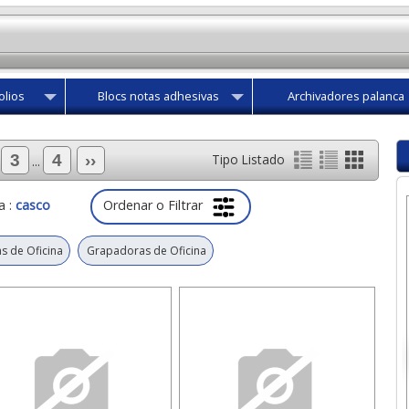
olios
Blocs notas adhesivas
Archivadores palanca
3
4
››
Tipo Listado
...
Ordenar o Filtrar
a :
casco
s de Oficina
Grapadoras de Oficina